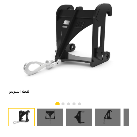
امي
لقطة استوديو