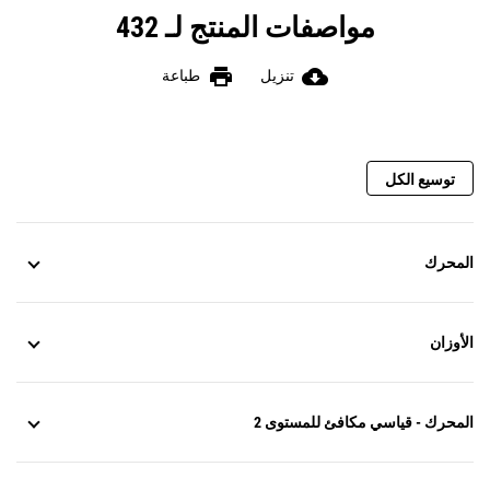
مواصفات المنتج لـ 432
print
cloud_download
تنزيل
طباعة
توسيع الكل
المحرك
الأوزان
المحرك - قياسي مكافئ للمستوى 2