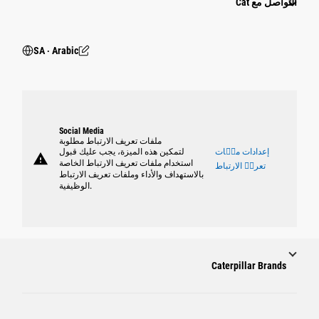
التواصل مع Cat
SA ‧ Arabic
Social Media
ملفات تعريف الارتباط مطلوبة
إعدادات ملٝات
لتمكين هذه الميزة، يجب عليك قبول
warning
استخدام ملفات تعريف الارتباط الخاصة
تعريٝ الارتباط
بالاستهداف والأداء وملفات تعريف الارتباط
الوظيفية.
Caterpillar Brands