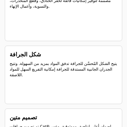
مصممة لتوفير إمكانيات فائقة لحفر الخنادق، وقطع المنحدرات،
والتسوية، وأعمال الإنهاء.
شكل الجرافة
يتيح الشكل المُحسَّن للجرافة تدفق المواد بمزيد من السهولة. وتتيح
الجدران الجانبية المستدقة للجرافة إمكانية التفريغ السهل للمواد
اللاصقة.
تصميم متين
تم تصميم جرافات Cat® لضمان أعلى إنتاجية، وموثوقية، وعمر