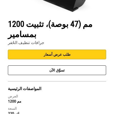
1200 مم (47 بوصة)، تثبيت
بمسامير
جرافات تنظيف الحُفر
طلب عرض أسعار
تسوَّق الآن
المواصفات الرئيسية
العرض
1200 مم
السعة
220 لتر