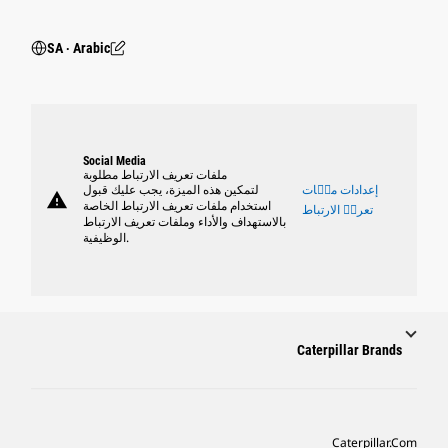
SA ‧ Arabic
Social Media
ملفات تعريف الارتباط مطلوبة
إعدادات ملٝات
لتمكين هذه الميزة، يجب عليك قبول
warning
استخدام ملفات تعريف الارتباط الخاصة
تعريٝ الارتباط
بالاستهداف والأداء وملفات تعريف الارتباط
الوظيفية.
Caterpillar Brands
Caterpillar.com