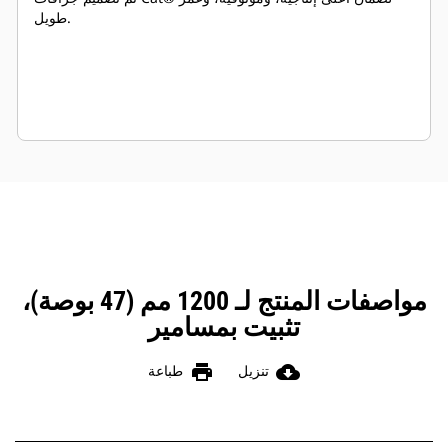
طويل.
مواصفات المنتج لـ 1200 مم (47 بوصة)،
تثبيت بمسامير
print
cloud_download
تنزيل
طباعة