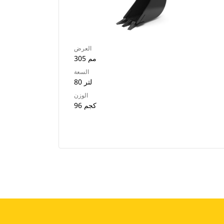
العرض
305 مم
السعة
80 لتر
الوزن
96 كجم