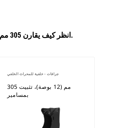
انظر كيف يقارن 305 مم (12 بوصة)، تثبيت بمسامير بالمنتجات التي تتم مقارنتها بشكل متكرر.
جرافات - خلفية للمحراث الخلفي
305 مم (12 بوصة)، تثبيت
بمسامير