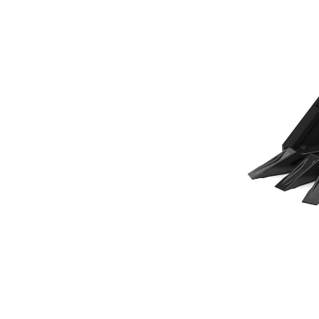
305 مم (12 بوصة)، تثبيت بمسامير
مزايا
تغيير الموديل