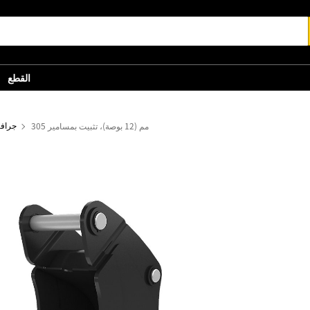
القطع
305 مم (12 بوصة)، تثبيت بمسامير
جرافا