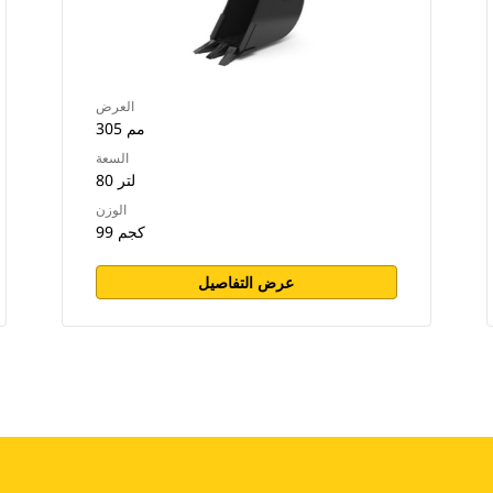
العرض
305 مم
السعة
80 لتر
الوزن
99 كجم
عرض التفاصيل