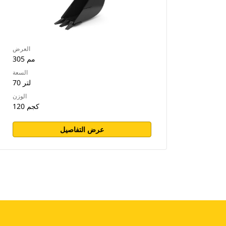
العرض
305 مم
السعة
70 لتر
الوزن
120 كجم
عرض التفاصيل