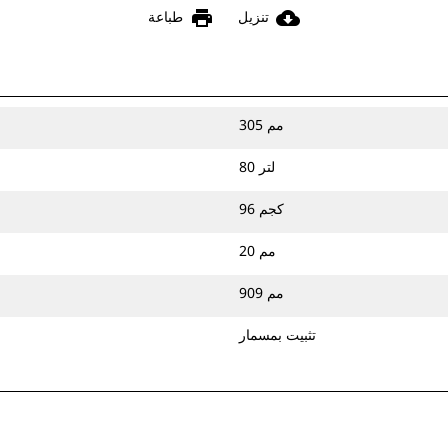
print
cloud_download
تنزيل
طباعة
305 مم
80 لتر
96 كجم
20 مم
909 مم
تثبيت بمسمار