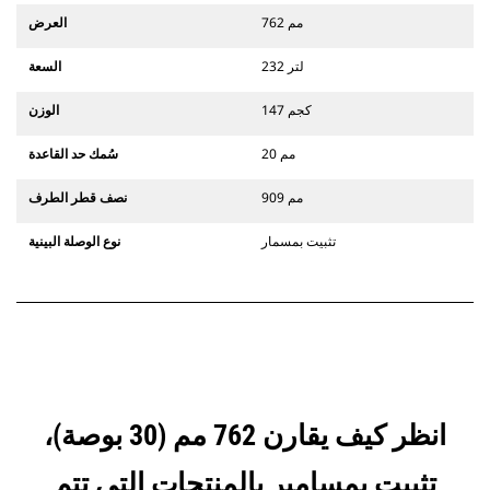
762 مم
العرض
232 لتر
السعة
147 كجم
الوزن
20 مم
سُمك حد القاعدة
909 مم
نصف قطر الطرف
تثبيت بمسمار
نوع الوصلة البينية
انظر كيف يقارن 762 مم (30 بوصة)،
تثبيت بمسامير بالمنتجات التي تتم