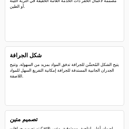
مصممة لأعمال الحفر ذات الخدمة العامة الخفيفة في التربة اللينة
أو الطين.
شكل الجرافة
يتيح الشكل المُحسَّن للجرافة تدفق المواد بمزيد من السهولة. وتتيح
الجدران الجانبية المستدقة للجرافة إمكانية التفريغ السهل للمواد
اللاصقة.
تصميم متين
تم تصميم جرافات Cat® لضمان أعلى إنتاجية، وموثوقية، وعمر