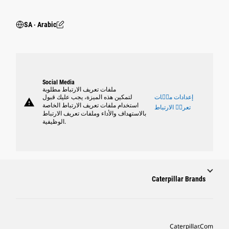
SA ‧ Arabic
Social Media
ملفات تعريف الارتباط مطلوبة
إعدادات ملٝات
لتمكين هذه الميزة، يجب عليك قبول
warning
استخدام ملفات تعريف الارتباط الخاصة
تعريٝ الارتباط
بالاستهداف والأداء وملفات تعريف الارتباط
الوظيفية.
Caterpillar Brands
Caterpillar.com