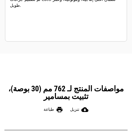
طويل.
مواصفات المنتج لـ 762 مم (30 بوصة)،
تثبيت بمسامير
print
cloud_download
تنزيل
طباعة