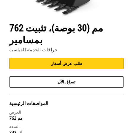
762 مم (30 بوصة)، تثبيت
بمسامير
جرافات الخدمة القياسية
طلب عرض أسعار
تسوَّق الآن
المواصفات الرئيسية
العرض
762 مم
السعة
232 لتر