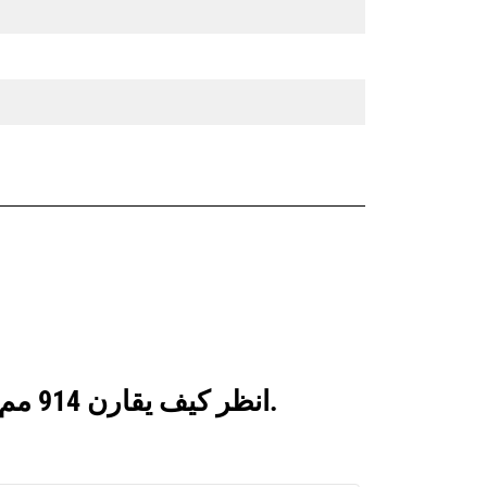
انظر كيف يقارن 914 مم (36 بوصة)، تثبيت بمسامير بالمنتجات التي تتم مقارنتها بشكل متكرر.