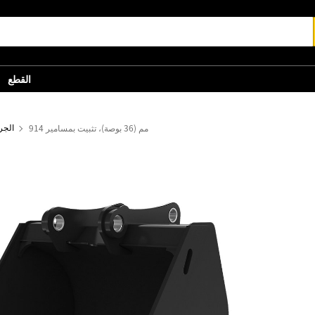
القطع
914 مم (36 بوصة)، تثبيت بمسامير
الجر