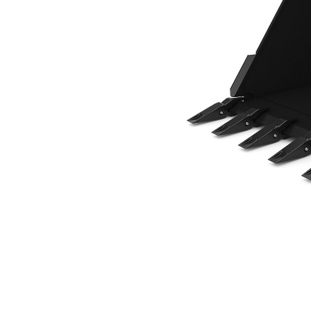
914 مم (36 بوصة)، تثبيت بمسامير
مزايا
تغيير الموديل