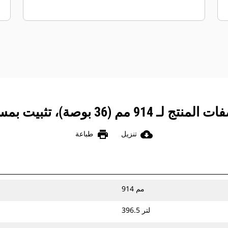
ج لـ 914 مم (36 بوصة)، تثبيت بمسامير
print
cloud_download
تنزيل
طباعة
914 مم
396.5 لتر