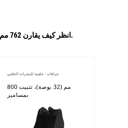
انظر كيف يقارن 762 مم (30 بوصة)، تثبيت بمسامير بالمنتجات التي تتم مقارنتها بشكل متكرر.
جرافات - خلفية للمحراث الخلفي
800 مم (32 بوصة)، تثبيت
بمسامير