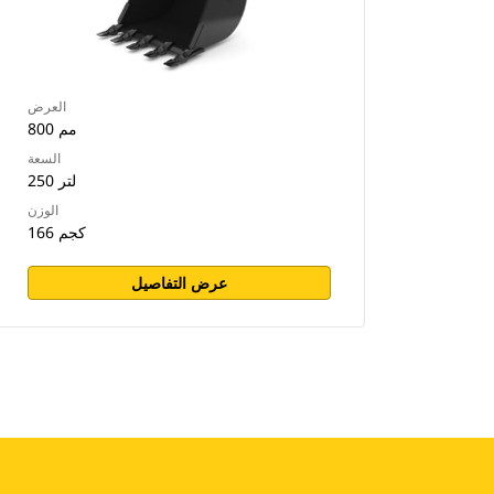
العرض
800 مم
السعة
250 لتر
الوزن
166 كجم
عرض التفاصيل