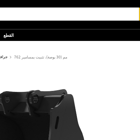
القطع
762 مم (30 بوصة)، تثبيت بمسامير
جرافا