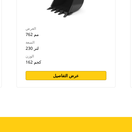
العرض
762 مم
السعة
230 لتر
الوزن
162 كجم
عرض التفاصيل