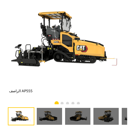
الراصف AP555