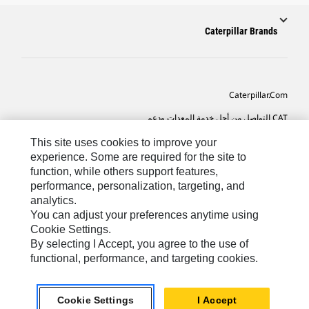
Caterpillar Brands
Caterpillar.com
CAT التواصل من أجل خدمة المعدات ودعم
تفضيلات التسويق الخاصة بي
This site uses cookies to improve your
experience. Some are required for the site to
خريطة الموقع
function, while others support features,
performance, personalization, targeting, and
Cookie Settings
analytics.
قانوني
You can adjust your preferences anytime using
Cookie Settings.
الخصوصية
By selecting I Accept, you agree to the use of
functional, performance, and targeting cookies.
SA-Arabic
© 2026 Caterpillar. كل الحقوق محفوظة
Cookie Settings
I Accept