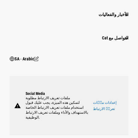
الأخبار والفعاليات
التواصل مع Cat
SA ‧ Arabic
Social Media
ملفات تعريف الارتباط مطلوبة
إعدادات ملٝات
لتمكين هذه الميزة، يجب عليك قبول
warning
استخدام ملفات تعريف الارتباط الخاصة
تعريٝ الارتباط
بالاستهداف والأداء وملفات تعريف الارتباط
الوظيفية.