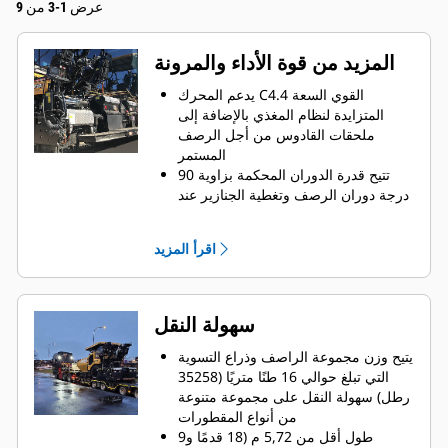
عرض 1-3 من 9
المزيد من قوة الأداء والمرونة
يدعم المحرك C4.4 القوي السعة
المتزايدة لنظام المغذي بالإضافة إلى
ملحقات القادوس من أجل الرصف
المستمر
تتيح قدرة الدوران المحكمة بزاوية 90
درجة دوران الرصف وتغطية الجنازير عند
ممر رصف رجوع
نطاق الرصف القياسي الذي يستخدم ذراع
اقرأ المزيد
التسوية SE47 VT هو 2,4 م - 4,7 م (7
أقدام و10 بوصات - 15 قدمًا و4 بوصات)
مع أقصى عرض يبلغ 6,0 م (19 قدمًا و8
بوصات)
سهولة النقل
نطاق الرصف القياسي الذي يستخدم ذراع
التسوية SE47 V هو 2,55 م - 5,0 م (8
يتيح وزن مجموعة الراصف وذراع التسوية
أقدام و4 بوصات - 16 قدمًا و4 بوصات)
التي تبلغ حوالي 16 طنًا متريًا (35258
مع أقصى عرض يبلغ 7,64 م (25 قدمًا)
رطل) سهولة النقل على مجموعة متنوعة
تدعم أعماق الرصف حتى 300 مم (12
من أنواع المقطورات
بوصة) أعمال رصف الركام
طول أقل من 5,72 م (18 قدمًا و9