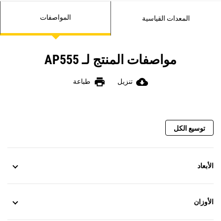
الناتجة عن ضغط الجنازير
المواصفات
المعدات القياسية
مواصفات المنتج لـ AP555
print
cloud_download
تنزيل
طباعة
توسيع الكل
الأبعاد
الأوزان