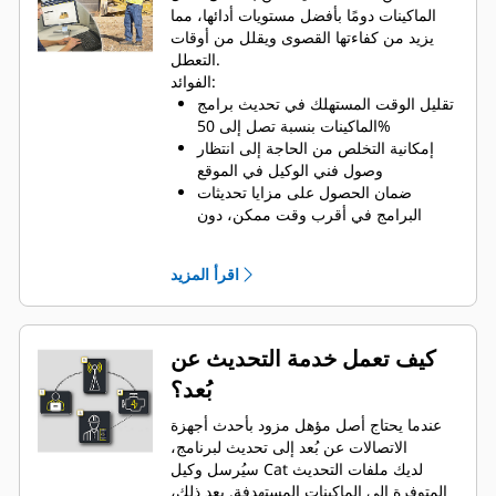
الماكينات دومًا بأفضل مستويات أدائها، مما
يزيد من كفاءتها القصوى ويقلل من أوقات
التعطل.
الفوائد:
تقليل الوقت المستهلك في تحديث برامج
الماكينات بنسبة تصل إلى 50%
إمكانية التخلص من الحاجة إلى انتظار
وصول فني الوكيل في الموقع
ضمان الحصول على مزايا تحديثات
البرامج في أقرب وقت ممكن، دون
مغادرة الماكينة لموقع العمل
يمكن تثبيت التحديثات في الوقت
اقرأ المزيد
المناسب للعمليات
تحسين الكفاءة في موقع العمل، مما
يوفر الوقت والمال
كيف تعمل خدمة التحديث عن
بُعد؟
عندما يحتاج أصل مؤهل مزود بأحدث أجهزة
الاتصالات عن بُعد إلى تحديث لبرنامج،
سيُرسل وكيل Cat لديك ملفات التحديث
المتوفرة إلى الماكينات المستهدفة. بعد ذلك،