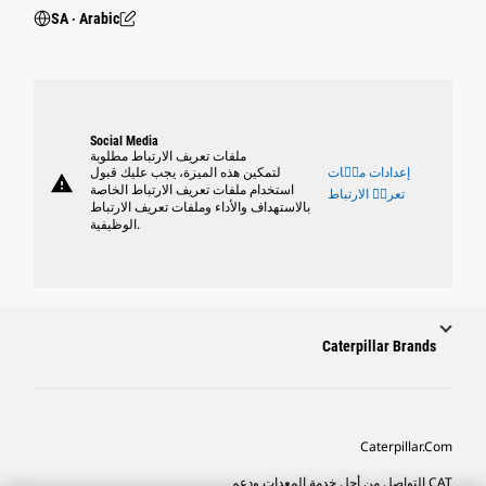
SA ‧ Arabic
Social Media
ملفات تعريف الارتباط مطلوبة
إعدادات ملٝات
لتمكين هذه الميزة، يجب عليك قبول
warning
استخدام ملفات تعريف الارتباط الخاصة
تعريٝ الارتباط
بالاستهداف والأداء وملفات تعريف الارتباط
الوظيفية.
Caterpillar Brands
Caterpillar.com
CAT التواصل من أجل خدمة المعدات ودعم