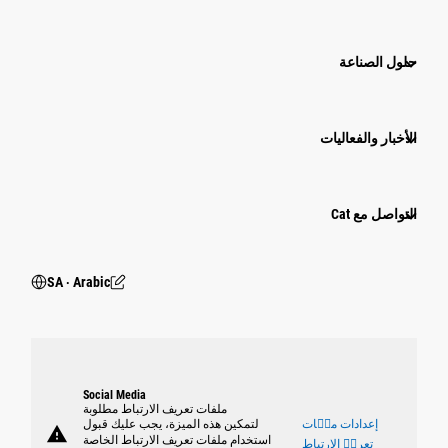
حلول الصناعة
الأخبار والفعاليات
التواصل مع Cat
SA ‧ Arabic
Social Media
ملفات تعريف الارتباط مطلوبة
إعدادات ملٝات
لتمكين هذه الميزة، يجب عليك قبول
warning
استخدام ملفات تعريف الارتباط الخاصة
تعريٝ الارتباط