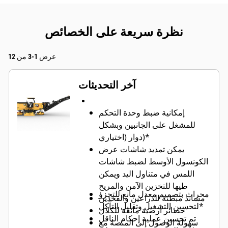
نظرة سريعة على الخصائص
عرض 1-3 من 12
آخر التحديثات
إمكانية ضبط وحدة التحكم
للمشغل على الجانبين وبشكل
دوار (اختياري)*
يمكن تمديد شاشات عرض
الكونسول الأوسط لضبط شاشات
اللمس في متناول اليد ويمكن
طيها للتخزين الآمن والمريح
محراث بتصميم معدل مانع للتجزؤ
مساند مبطنة للذراعين والفخذين
لتحسين التشغيل وتقليل التآكل*
حصائر أرضية مانعة للكلال
تم تحسين عملية إحكام الناقل
سهولة الوصول إلى المنصة مع