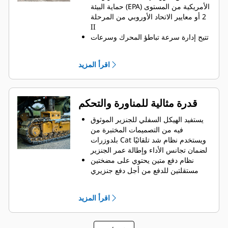
حماية البيئة (EPA) الأمريكية من المستوى
2 أو معايير الاتحاد الأوروبي من المرحلة
II
تتيح إدارة سرعة تباطؤ المحرك وسرعات
الدوار المتعددة تحسين خرج المحرك
بحسب احتياجات القدرة المطلوبة منه
اقرأ المزيد
تعمل مروحة التبريد متغيرة السرعة بأقل
سرعة ممكنة من أجل التبريد الأمثل
وعالي الكفاءة
تراقب خاصية التحكم التلقائي في الحمل
قدرة مثالية للمناورة والتحكم
درجة التحميل على المحرك وتضبط
سرعة التفريز للمساعدة على منع التوقف
يستفيد الهيكل السفلي للجنزير الموثوق
المفاجئ مع الحفاظ على الإنتاجية العالية
فيه من التصميمات المختبرة من
بلدوزرات Cat ويستخدم نظام شد تلقائيًا
لضمان تجانس الأداء وإطالة عمر الجنزير
نظام دفع متين يحتوي على مضختين
مستقلتين للدفع من أجل دفع جنزيري
الزحف كل على حدة، بقدرة جر عالية،
وبنمط دفع متقاطع
اقرأ المزيد
يساعد التحكم الأوتوماتيكي في قدرة الجر
على المحافظة على تجانس السرعة في
أصعب الاستخدامات