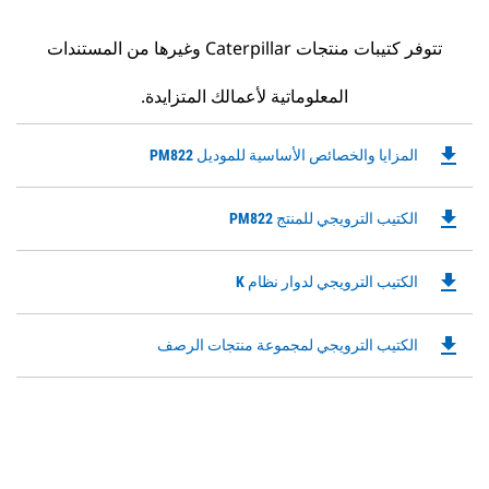
تتوفر كتيبات منتجات Caterpillar وغيرها من المستندات
المعلوماتية لأعمالك المتزايدة.
file_download
Downloadable
المزايا والخصائص الأساسية للموديل PM822
PDF
Opens
file_download
Downloadable
الكتيب الترويجي للمنتج PM822
in
PDF
a
Opens
New
file_download
Downloadable
الكتيب الترويجي لدوار نظام K
in
Tab
PDF
a
Opens
New
file_download
Downloadable
الكتيب الترويجي لمجموعة منتجات الرصف
in
Tab
PDF
a
Opens
New
in
Tab
a
New
Tab