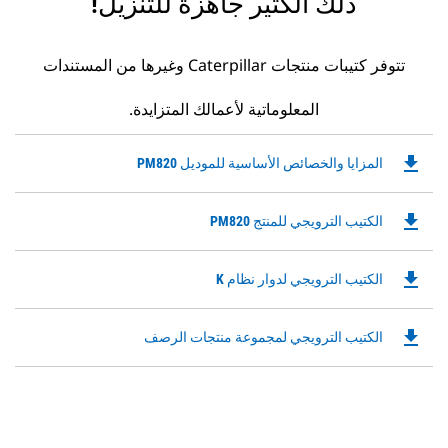
ذلك الكثير جاهزة للتنزيل!
تتوفر كتيبات منتجات Caterpillar وغيرها من المستندات
المعلوماتية لأعمالك المتزايدة.
file_download
Downloadable
المزايا والخصائص الأساسية للموديل PM820
PDF
Opens
file_download
Downloadable
الكتيب الترويجي للمنتج PM820
in
PDF
a
Opens
New
file_download
Downloadable
الكتيب الترويجي لدوار نظام K
in
Tab
PDF
a
Opens
New
file_download
Downloadable
الكتيب الترويجي لمجموعة منتجات الرصف
in
Tab
PDF
a
Opens
New
in
Tab
a
New