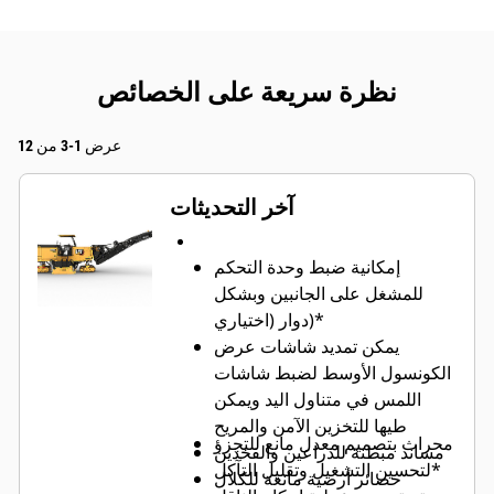
نظرة سريعة على الخصائص
عرض 1-3 من 12
آخر التحديثات
إمكانية ضبط وحدة التحكم
للمشغل على الجانبين وبشكل
دوار (اختياري)*
يمكن تمديد شاشات عرض
الكونسول الأوسط لضبط شاشات
اللمس في متناول اليد ويمكن
طيها للتخزين الآمن والمريح
محراث بتصميم معدل مانع للتجزؤ
مساند مبطنة للذراعين والفخذين
لتحسين التشغيل وتقليل التآكل*
حصائر أرضية مانعة للكلال