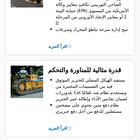
الشاحن التوربيني تكافئ معايير وكالة
حماية البيئة (EPA) الأمريكية من المستوى
2 أو معايير الاتحاد الأوروبي من المرحلة
II
تتيح إدارة سرعة تباطؤ المحرك وسرعات
الدوار المتعددة تحسين خرج المحرك
بحسب احتياجات القدرة المطلوبة منه
اقرأ المزيد
تعمل مروحة التبريد متغيرة السرعة بأقل
سرعة ممكنة من أجل التبريد الأمثل
وعالي الكفاءة
تراقب خاصية التحكم التلقائي في الحمل
قدرة مثالية للمناورة والتحكم
درجة التحميل على المحرك وتضبط
سرعة التفريز للمساعدة على منع التوقف
يستفيد الهيكل السفلي للجنزير الموثوق
المفاجئ مع الحفاظ على الإنتاجية العالية
فيه من التصميمات المختبرة من
بلدوزرات Cat ويستخدم نظام شد تلقائيًا
لضمان تجانس الأداء وإطالة عمر الجنزير
نظام دفع متين يحتوي على مضختين
مستقلتين للدفع من أجل دفع جنزيري
الزحف كل على حدة، بقدرة جر عالية،
وبنمط دفع متقاطع
اقرأ المزيد
يساعد التحكم الأوتوماتيكي في قدرة الجر
على المحافظة على تجانس السرعة في