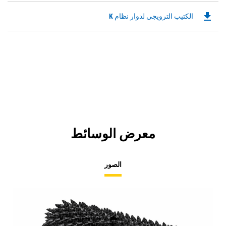
file_download
Downloadable
الكتيب الترويجي لدوار نظام K
PDF
Opens
in
a
New
Tab
معرض الوسائط
الصور