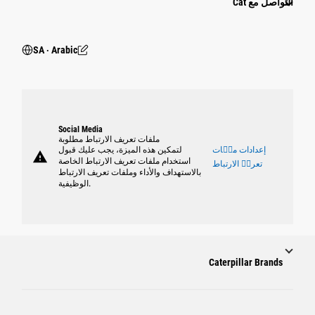
التواصل مع Cat
SA ‧ Arabic
Social Media
ملفات تعريف الارتباط مطلوبة
إعدادات ملٝات
لتمكين هذه الميزة، يجب عليك قبول
warning
استخدام ملفات تعريف الارتباط الخاصة
تعريٝ الارتباط
بالاستهداف والأداء وملفات تعريف الارتباط
الوظيفية.
Caterpillar Brands