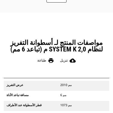
السحب، وتحسين الكفاءة العامة للماكينة
وخفض استهلاك الوقود.
مواصفات المنتج لـ أسطوانة التفريز
لنظام SYSTEM K 2,0 م (تباعد 6 مم)
print
cloud_download
تنزيل
طباعة
2010 مم
عرض التفريز
6 مم
مسافة تباعد الأداة
1073 مم
قطر الأسطوانة عند الأطراف