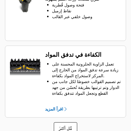
دوران الأسنان من أجل الحفاظ على
فتحة وصول قُطرية
تساوي اللقم مع تعرضها للتآكل
نقاط إزميل
تتوفر حاملات أدوات لاستيعاب اللقم ذات
وصول خلفي عبر القالب
أحجام السيقان 20 مم، و22 مم و25 مم
في استخدامات عديدة
الكفاءة في تدفق المواد
تعمل الزاوية الحلزونية المحسنة على
زيادة سرعة تدفق المواد من الخارج إلى
المركز لاستخراج المواد بكفاءة.
تم تصميم القوالب خصوصًا لكل جانب من
الدوار وتم ترتيبها بطريقة تُحسّن من جهد
القطع وتجعل المواد تتدفق بكفاءة
ويتم ضبط أبعاد مجاديف الإطلاق واختبارها
لضمان أقصى قدرة على إخراج المواد من
اقرأ المزيد
مركز غرفة القطع إلى الناقل.
ويقلل تصميم الدوار من تآكل المكونات
من خلال سرعة إزالة المواد من غرفة
َمِّل أكثر
القطع، مما يسهم في الحد من مقاومة