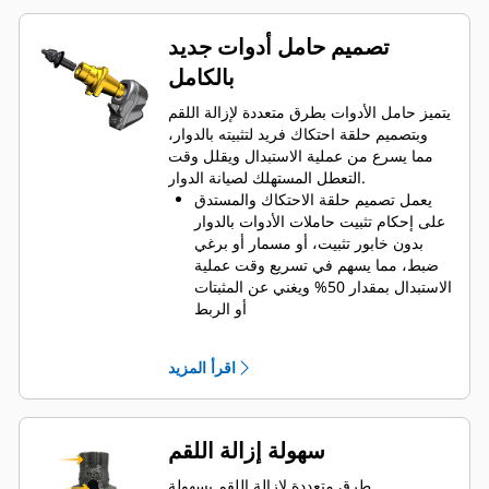
تصميم حامل أدوات جديد
بالكامل
يتميز حامل الأدوات بطرق متعددة لإزالة اللقم
وبتصميم حلقة احتكاك فريد لتثبيته بالدوار،
مما يسرع من عملية الاستبدال ويقلل وقت
التعطل المستهلك لصيانة الدوار.
يعمل تصميم حلقة الاحتكاك والمستدق
على إحكام تثبيت حاملات الأدوات بالدوار
بدون خابور تثبيت، أو مسمار أو برغي
ضبط، مما يسهم في تسريع وقت عملية
الاستبدال بمقدار 50% ويغني عن المثبتات
أو الربط
طوق واقٍ من التآكل مقاس 20 مم أطول
بنسبة 66% من حاملات أدوات نظام
اقرأ المزيد
System G
يضمن تصميم حامل الأدوات المقاوم
للدوران الموضع الصحيح لمنع تآكل
القوالب والحاملات
سهولة إزالة اللقم
يمكن للماء اختراق فتحة الوصول
القُطرية لحامل الأدوات للمساعدة في
طرق متعددة لإزالة اللقم بسهولة