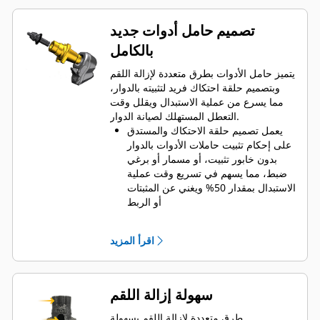
تصميم حامل أدوات جديد
بالكامل
يتميز حامل الأدوات بطرق متعددة لإزالة اللقم
وبتصميم حلقة احتكاك فريد لتثبيته بالدوار،
مما يسرع من عملية الاستبدال ويقلل وقت
التعطل المستهلك لصيانة الدوار.
يعمل تصميم حلقة الاحتكاك والمستدق
على إحكام تثبيت حاملات الأدوات بالدوار
بدون خابور تثبيت، أو مسمار أو برغي
ضبط، مما يسهم في تسريع وقت عملية
الاستبدال بمقدار 50% ويغني عن المثبتات
أو الربط
طوق واقٍ من التآكل مقاس 20 مم أطول
بنسبة 66% من حاملات أدوات نظام
اقرأ المزيد
System G
يضمن تصميم حامل الأدوات المقاوم
للدوران الموضع الصحيح لمنع تآكل
القوالب والحاملات
سهولة إزالة اللقم
يمكن للماء اختراق فتحة الوصول
القُطرية لحامل الأدوات للمساعدة في
طرق متعددة لإزالة اللقم بسهولة