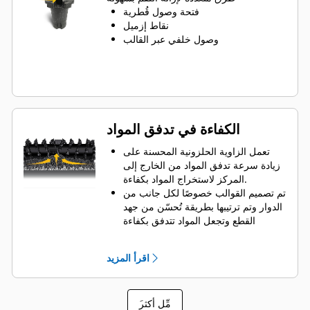
دوران الأسنان من أجل الحفاظ على
فتحة وصول قُطرية
تساوي اللقم مع تعرضها للتآكل
نقاط إزميل
تتوفر حاملات أدوات لاستيعاب اللقم ذات
وصول خلفي عبر القالب
أحجام السيقان 20 مم، و22 مم و25 مم
في استخدامات عديدة
الكفاءة في تدفق المواد
تعمل الزاوية الحلزونية المحسنة على
زيادة سرعة تدفق المواد من الخارج إلى
المركز لاستخراج المواد بكفاءة.
تم تصميم القوالب خصوصًا لكل جانب من
الدوار وتم ترتيبها بطريقة تُحسّن من جهد
القطع وتجعل المواد تتدفق بكفاءة
ويتم ضبط أبعاد مجاديف الإطلاق واختبارها
لضمان أقصى قدرة على إخراج المواد من
اقرأ المزيد
مركز غرفة القطع إلى الناقل.
ويقلل تصميم الدوار من تآكل المكونات
من خلال سرعة إزالة المواد من غرفة
َمِّل أكثر
القطع، مما يسهم في الحد من مقاومة