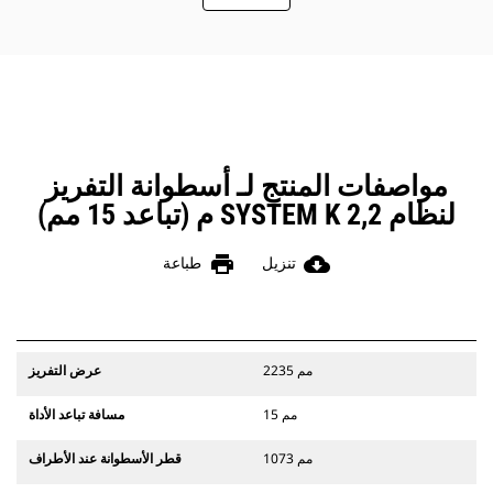
السحب، وتحسين الكفاءة العامة للماكينة
وخفض استهلاك الوقود.
مواصفات المنتج لـ أسطوانة التفريز
لنظام SYSTEM K 2,2 م (تباعد 15 مم)
print
cloud_download
تنزيل
طباعة
2235 مم
عرض التفريز
15 مم
مسافة تباعد الأداة
1073 مم
قطر الأسطوانة عند الأطراف