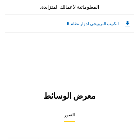
المعلوماتية لأعمالك المتزايدة.
file_download
Downloadable
الكتيب الترويجي لدوار نظام K
PDF
Opens
in
a
New
Tab
معرض الوسائط
الصور