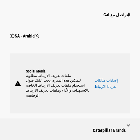
التواصل مع Cat
SA ‧ Arabic
Social Media
ملفات تعريف الارتباط مطلوبة
إعدادات ملٝات
لتمكين هذه الميزة، يجب عليك قبول
warning
استخدام ملفات تعريف الارتباط الخاصة
تعريٝ الارتباط
بالاستهداف والأداء وملفات تعريف الارتباط
الوظيفية.
Caterpillar Brands