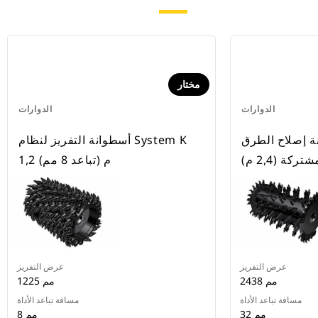
مختار
الدوارات
الدوارات
ة إصلاح الطرق
أسطوانة التفريز لنظام System K
تركة (2,4 م)
1,2 م (تباعد 8 مم)
عرض التفريز
عرض التفريز
2438 مم
1225 مم
مسافة تباعد الأداة
مسافة تباعد الأداة
32 مم
8 مم