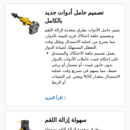
تصميم حامل أدوات جديد
بالكامل
يتميز حامل الأدوات بطرق متعددة لإزالة اللقم
وبتصميم حلقة احتكاك فريد لتثبيته بالدوار،
مما يسرع من عملية الاستبدال ويقلل وقت
التعطل المستهلك لصيانة الدوار.
يعمل تصميم حلقة الاحتكاك والمستدق
على إحكام تثبيت حاملات الأدوات بالدوار
بدون خابور تثبيت، أو مسمار أو برغي
ضبط، مما يسهم في تسريع وقت عملية
الاستبدال بمقدار 50% ويغني عن المثبتات
أو الربط
طوق واقٍ من التآكل مقاس 20 مم أطول
بنسبة 66% من حاملات أدوات نظام
اقرأ المزيد
System G
يضمن تصميم حامل الأدوات المقاوم
للدوران الموضع الصحيح لمنع تآكل
القوالب والحاملات
سهولة إزالة اللقم
يمكن للماء اختراق فتحة الوصول
القُطرية لحامل الأدوات للمساعدة في
طرق متعددة لإزالة اللقم بسهولة