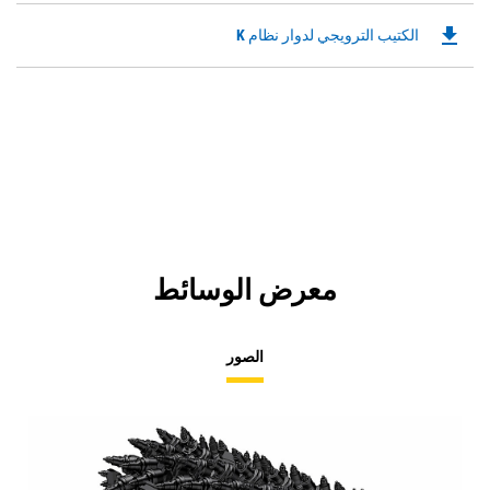
file_download
Downloadable
الكتيب الترويجي لدوار نظام K
PDF
Opens
in
a
New
Tab
معرض الوسائط
الصور