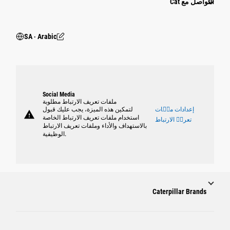
التواصل مع Cat
SA ‧ Arabic
Social Media
ملفات تعريف الارتباط مطلوبة
إعدادات ملٝات
لتمكين هذه الميزة، يجب عليك قبول
warning
استخدام ملفات تعريف الارتباط الخاصة
تعريٝ الارتباط
بالاستهداف والأداء وملفات تعريف الارتباط
الوظيفية.
Caterpillar Brands