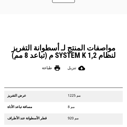
السحب، وتحسين الكفاءة العامة للماكينة
وخفض استهلاك الوقود.
مواصفات المنتج لـ أسطوانة التفريز
لنظام SYSTEM K 1,2 م (تباعد 8 مم)
print
cloud_download
تنزيل
طباعة
1225 مم
عرض التفريز
8 مم
مسافة تباعد الأداة
920 مم
قطر الأسطوانة عند الأطراف