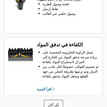
دوران الأسنان من أجل الحفاظ على
فتحة وصول قُطرية
تساوي اللقم مع تعرضها للتآكل
نقاط إزميل
تتوفر حاملات أدوات لاستيعاب اللقم ذات
وصول خلفي عبر القالب
أحجام السيقان 20 مم، و22 مم و25 مم
في استخدامات عديدة
الكفاءة في تدفق المواد
تعمل الزاوية الحلزونية المحسنة على
زيادة سرعة تدفق المواد من الخارج إلى
المركز لاستخراج المواد بكفاءة.
تم تصميم القوالب خصوصًا لكل جانب من
الدوار وتم ترتيبها بطريقة تُحسّن من جهد
القطع وتجعل المواد تتدفق بكفاءة
ويتم ضبط أبعاد مجاديف الإطلاق واختبارها
لضمان أقصى قدرة على إخراج المواد من
اقرأ المزيد
مركز غرفة القطع إلى الناقل.
ويقلل تصميم الدوار من تآكل المكونات
من خلال سرعة إزالة المواد من غرفة
َمِّل أكثر
القطع، مما يسهم في الحد من مقاومة