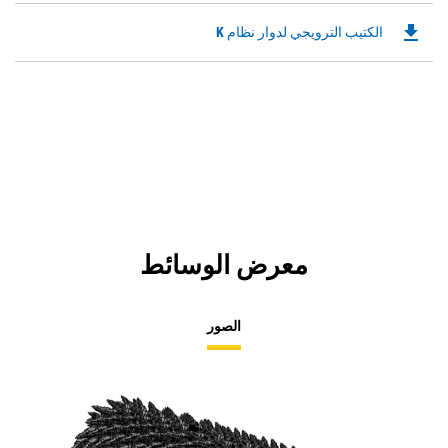
file_download
Downloadable
الكتيب الترويجي لدوار نظام K
PDF
Opens
in
a
New
Tab
معرض الوسائط
الصور