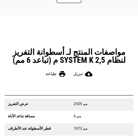
السحب، وتحسين الكفاءة العامة للماكينة
وخفض استهلاك الوقود.
مواصفات المنتج لـ أسطوانة التفريز
لنظام SYSTEM K 2,5 م (تباعد 6 مم)
print
cloud_download
تنزيل
طباعة
2505 مم
عرض التفريز
6 مم
مسافة تباعد الأداة
1073 مم
قطر الأسطوانة عند الأطراف