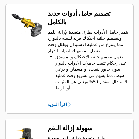
تصميم حامل أدوات جديد
بالكامل
يتميز حامل الأدوات بطرق متعددة لإزالة اللقم
وبتصميم حلقة احتكاك فريد لتثبيته بالدوار،
مما يسرع من عملية الاستبدال ويقلل وقت
التعطل المستهلك لصيانة الدوار.
يعمل تصميم حلقة الاحتكاك والمستدق
على إحكام تثبيت حاملات الأدوات بالدوار
بدون خابور تثبيت، أو مسمار أو برغي
ضبط، مما يسهم في تسريع وقت عملية
الاستبدال بمقدار 50% ويغني عن المثبتات
أو الربط
طوق واقٍ من التآكل مقاس 20 مم أطول
بنسبة 66% من حاملات أدوات نظام
اقرأ المزيد
System G
يضمن تصميم حامل الأدوات المقاوم
للدوران الموضع الصحيح لمنع تآكل
القوالب والحاملات
سهولة إزالة اللقم
يمكن للماء اختراق فتحة الوصول
القُطرية لحامل الأدوات للمساعدة في
طرق متعددة لإزالة اللقم بسهولة