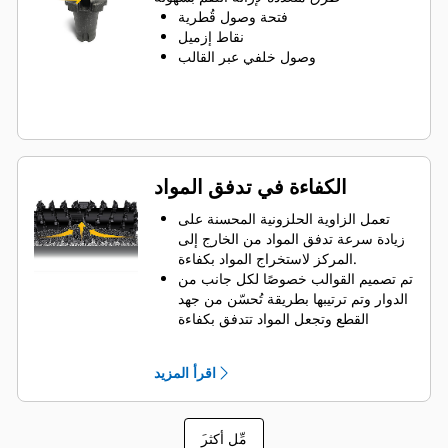
دوران الأسنان من أجل الحفاظ على
فتحة وصول قُطرية
تساوي اللقم مع تعرضها للتآكل
نقاط إزميل
تتوفر حاملات أدوات لاستيعاب اللقم ذات
وصول خلفي عبر القالب
أحجام السيقان 20 مم، و22 مم و25 مم
في استخدامات عديدة
الكفاءة في تدفق المواد
تعمل الزاوية الحلزونية المحسنة على
زيادة سرعة تدفق المواد من الخارج إلى
المركز لاستخراج المواد بكفاءة.
تم تصميم القوالب خصوصًا لكل جانب من
الدوار وتم ترتيبها بطريقة تُحسّن من جهد
القطع وتجعل المواد تتدفق بكفاءة
ويتم ضبط أبعاد مجاديف الإطلاق واختبارها
لضمان أقصى قدرة على إخراج المواد من
اقرأ المزيد
مركز غرفة القطع إلى الناقل.
ويقلل تصميم الدوار من تآكل المكونات
من خلال سرعة إزالة المواد من غرفة
َمِّل أكثر
القطع، مما يسهم في الحد من مقاومة