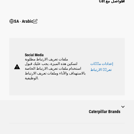
التواصل مع Cat
SA ‧ Arabic
Social Media
ملفات تعريف الارتباط مطلوبة
إعدادات ملٝات
لتمكين هذه الميزة، يجب عليك قبول
warning
استخدام ملفات تعريف الارتباط الخاصة
تعريٝ الارتباط
بالاستهداف والأداء وملفات تعريف الارتباط
الوظيفية.
Caterpillar Brands