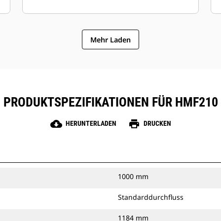
Mehr Laden
PRODUKTSPEZIFIKATIONEN FÜR HMF210
cloud_download
print
HERUNTERLADEN
DRUCKEN
1000 mm
Standarddurchfluss
1184 mm