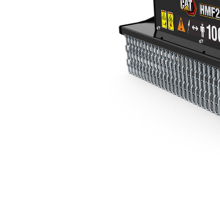
HMF210
Vort
Modell wechseln