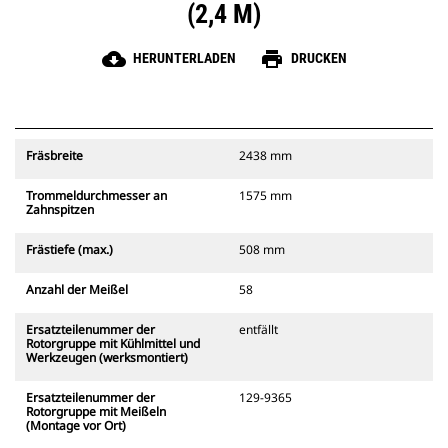
(2,4 M)
cloud_download
print
HERUNTERLADEN
DRUCKEN
Fräsbreite
2438 mm
Trommeldurchmesser an
1575 mm
Zahnspitzen
Frästiefe (max.)
508 mm
Anzahl der Meißel
58
Ersatzteilenummer der
entfällt
Rotorgruppe mit Kühlmittel und
Werkzeugen (werksmontiert)
Ersatzteilenummer der
129-9365
Rotorgruppe mit Meißeln
(Montage vor Ort)