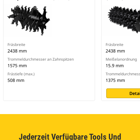
Fräsbreite
Fräsbreite
2438 mm
2438 mm
Trommeldurchmesser an Zahnspitzen
Meißelanordnung
1575 mm
15.9 mm
Frästiefe (max.)
Trommeldurchmesse
508 mm
1375 mm
Deta
Jederzeit Verfügbare Tools Und