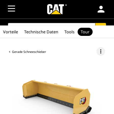
person
SEARCH
search
Vorteile
Technische Daten
Tools
Tour
more_vert
Gerade Schneeschieber