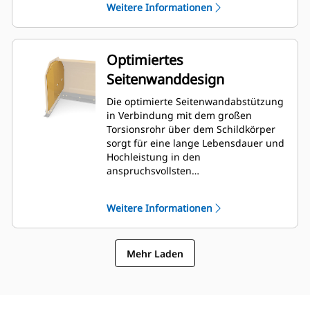
Weitere Informationen
Optimiertes
Seitenwanddesign
Die optimierte Seitenwandabstützung
in Verbindung mit dem großen
Torsionsrohr über dem Schildkörper
sorgt für eine lange Lebensdauer und
Hochleistung in den
anspruchsvollsten
Schneeräumungsanwendungen. Die
äußere Rahmenstütze ist so
Weitere Informationen
konstruiert, dass sie die Anhaftung
von Schnee auf dem Schildkörper
minimiert und darüber hinaus eine
Mehr Laden
hervorragende Unterstützung für die
äußeren Schubbereiche bietet.