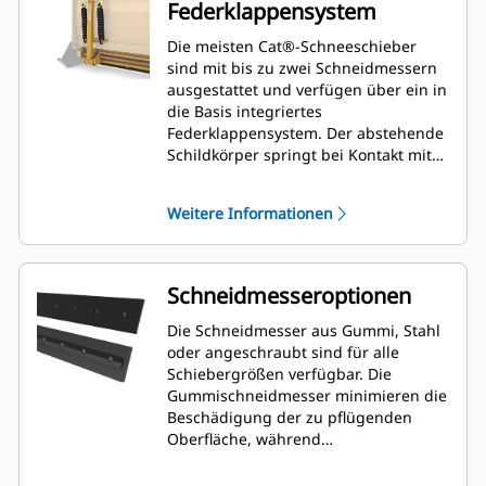
Federklappensystem
Die meisten Cat®-Schneeschieber
sind mit bis zu zwei Schneidmessern
ausgestattet und verfügen über ein in
die Basis integriertes
Federklappensystem. Der abstehende
Schildkörper springt bei Kontakt mit
unsichtbaren Hindernissen zurück
und minimiert so das Risiko von
Weitere Informationen
Schäden am Schneeschieber und an
der Maschine. Ein
Gummischneidmesser ohne
Federklappen ist in den Größen 2,6 m
Schneidmesseroptionen
(8'), 3,2 m (10') und 3,8 m (12')
verfügbar und passt zu allen
Die Schneidmesser aus Gummi, Stahl
Modellen mit Kompaktlader-
oder angeschraubt sind für alle
Wechseleinrichtung.
Schiebergrößen verfügbar. Die
Gummischneidmesser minimieren die
Beschädigung der zu pflügenden
Oberfläche, während
Stahlschneidmesser harten Schnee
oder Eis schneiden.