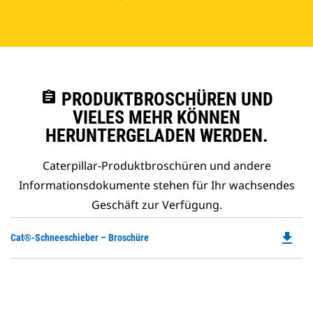
assignment
PRODUKTBROSCHÜREN UND
VIELES MEHR KÖNNEN
HERUNTERGELADEN WERDEN.
Caterpillar-Produktbroschüren und andere
Informationsdokumente stehen für Ihr wachsendes
Geschäft zur Verfügung.
file_download
Do
Cat®-Schneeschieber – Broschüre
P
O
in
a
N