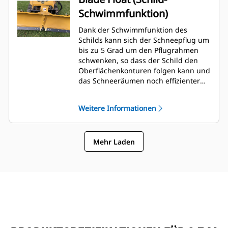
Schwimmfunktion)
Dank der Schwimmfunktion des
Schilds kann sich der Schneepflug um
bis zu 5 Grad um den Pflugrahmen
schwenken, so dass der Schild den
Oberflächenkonturen folgen kann und
das Schneeräumen noch effizienter
wird. Die Schwimmstellung lässt sich
mit vier Schrauben auf dem
Weitere Informationen
Werkzeugrahmen einfach justieren.
Mehr Laden