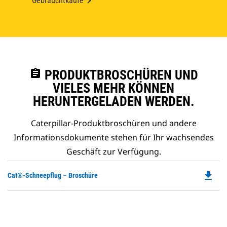
Gebrauchtkäufe
assignment
PRODUKTBROSCHÜREN UND
VIELES MEHR KÖNNEN
HERUNTERGELADEN WERDEN.
Caterpillar-Produktbroschüren und andere
Informationsdokumente stehen für Ihr wachsendes
Geschäft zur Verfügung.
file_download
Do
Cat®-Schneepflug – Broschüre
P
O
in
a