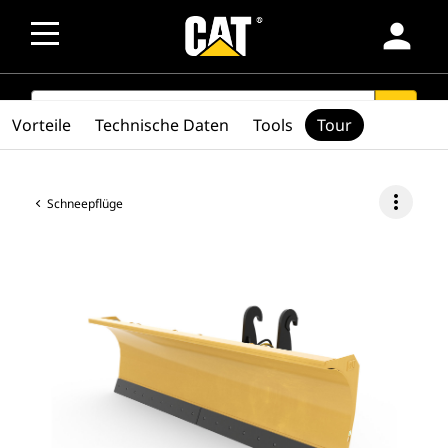
person
SEARCH
search
Vorteile
Technische Daten
Tools
Tour
more_vert
Schneepflüge