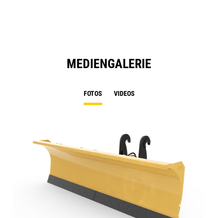
N
Ta
MEDIENGALERIE
FOTOS
VIDEOS