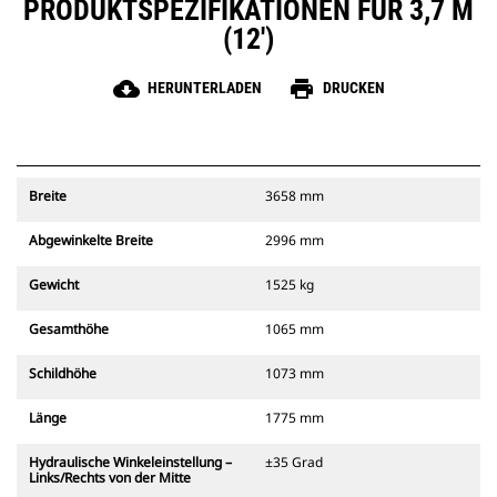
PRODUKTSPEZIFIKATIONEN FÜR 3,7 M
(12')
cloud_download
print
HERUNTERLADEN
DRUCKEN
Breite
3658 mm
Abgewinkelte Breite
2996 mm
Gewicht
1525 kg
Gesamthöhe
1065 mm
Schildhöhe
1073 mm
Länge
1775 mm
Hydraulische Winkeleinstellung –
±35 Grad
Links/Rechts von der Mitte