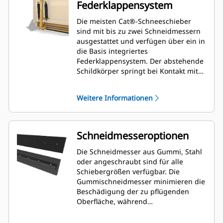
Federklappensystem
Die meisten Cat®-Schneeschieber
sind mit bis zu zwei Schneidmessern
ausgestattet und verfügen über ein in
die Basis integriertes
Federklappensystem. Der abstehende
Schildkörper springt bei Kontakt mit
unsichtbaren Hindernissen zurück
und minimiert so das Risiko von
Weitere Informationen
Schäden am Schneeschieber und an
der Maschine. Ein
Gummischneidmesser ohne
Federklappen ist in den Größen 2,6 m
Schneidmesseroptionen
(8'), 3,2 m (10') und 3,8 m (12')
verfügbar und passt zu allen
Die Schneidmesser aus Gummi, Stahl
Modellen mit Kompaktlader-
oder angeschraubt sind für alle
Wechseleinrichtung.
Schiebergrößen verfügbar. Die
Gummischneidmesser minimieren die
Beschädigung der zu pflügenden
Oberfläche, während
Stahlschneidmesser harten Schnee
oder Eis schneiden.