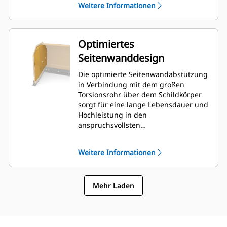
Weitere Informationen
Optimiertes
Seitenwanddesign
Die optimierte Seitenwandabstützung
in Verbindung mit dem großen
Torsionsrohr über dem Schildkörper
sorgt für eine lange Lebensdauer und
Hochleistung in den
anspruchsvollsten
Schneeräumungsanwendungen. Die
äußere Rahmenstütze ist so
Weitere Informationen
konstruiert, dass sie die Anhaftung
von Schnee auf dem Schildkörper
minimiert und darüber hinaus eine
Mehr Laden
hervorragende Unterstützung für die
äußeren Schubbereiche bietet.