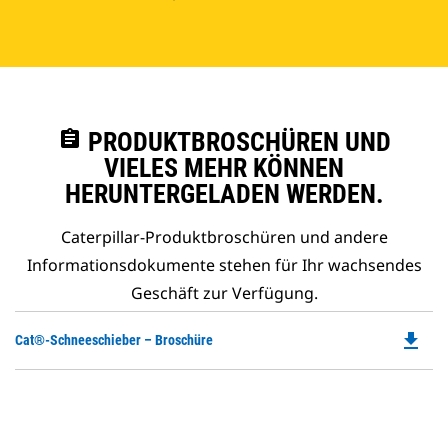
assignment
PRODUKTBROSCHÜREN UND
VIELES MEHR KÖNNEN
HERUNTERGELADEN WERDEN.
Caterpillar-Produktbroschüren und andere
Informationsdokumente stehen für Ihr wachsendes
Geschäft zur Verfügung.
file_download
Do
Cat®-Schneeschieber – Broschüre
P
O
in
a
N