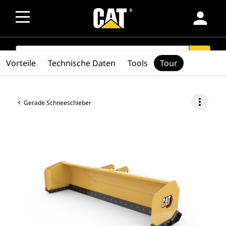
person
SEARCH
search
Vorteile
Technische Daten
Tools
Tour
more_vert
Gerade Schneeschieber