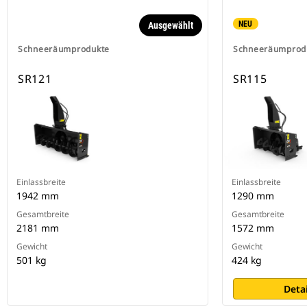
NEU
Ausgewählt
Schneeräumprodukte
Schneeräumprod
SR121
SR115
Einlassbreite
Einlassbreite
1942 mm
1290 mm
Gesamtbreite
Gesamtbreite
2181 mm
1572 mm
Gewicht
Gewicht
501 kg
424 kg
Deta