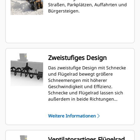
Straßen, Parkplätzen, Auffahrten und
Bürgersteigen.
Zweistufiges Design
Das zweistufige Design mit Schnecke
und Flügelrad bewegt größere
Schneemengen mit höherer
Geschwindigkeit und Effizienz.
Schnecke und Flügelrad lassen sich
außerdem in beide Richtungen
bewegen, sodass der Fahrer
Blockaden beseitigen kann, ohne die
Weitere Informationen
Maschine zu verlassen.
Ventilatorartiges Flügelrad