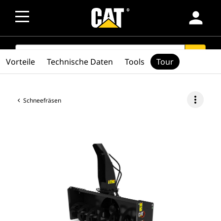
person
SEARCH
search
Vorteile
Technische Daten
Tools
Tour
more_vert
Schneefräsen