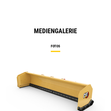
Ta
MEDIENGALERIE
FOTOS