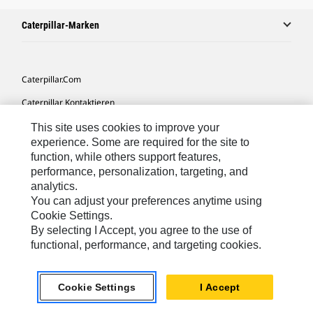
Caterpillar-Marken
Caterpillar.com
Caterpillar Kontaktieren
Meine Marketing-Präferenzen
This site uses cookies to improve your
experience. Some are required for the site to
Seitenübersicht
function, while others support features,
performance, personalization, targeting, and
Cookie Settings
analytics.
Rechtliche Hinweise
You can adjust your preferences anytime using
Cookie Settings.
Datenschutz
By selecting I Accept, you agree to the use of
functional, performance, and targeting cookies.
Europe-German
© 2026 Caterpillar. Alle Rechte vorbehalten.
Cookie Settings
I Accept