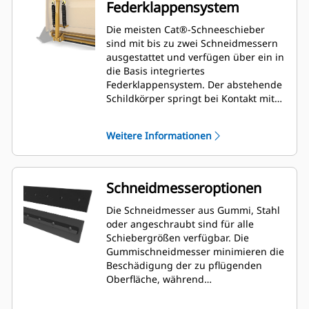
Federklappensystem
Die meisten Cat®-Schneeschieber
sind mit bis zu zwei Schneidmessern
ausgestattet und verfügen über ein in
die Basis integriertes
Federklappensystem. Der abstehende
Schildkörper springt bei Kontakt mit
unsichtbaren Hindernissen zurück
und minimiert so das Risiko von
Weitere Informationen
Schäden am Schneeschieber und an
der Maschine. Ein
Gummischneidmesser ohne
Federklappen ist in den Größen 2,6 m
Schneidmesseroptionen
(8'), 3,2 m (10') und 3,8 m (12')
verfügbar und passt zu allen
Die Schneidmesser aus Gummi, Stahl
Modellen mit Kompaktlader-
oder angeschraubt sind für alle
Wechseleinrichtung.
Schiebergrößen verfügbar. Die
Gummischneidmesser minimieren die
Beschädigung der zu pflügenden
Oberfläche, während
Stahlschneidmesser harten Schnee
oder Eis schneiden.