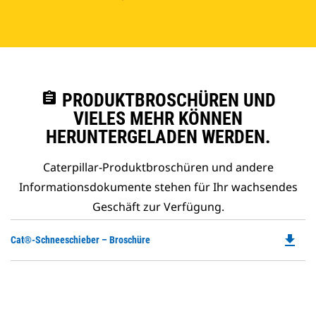
assignment
PRODUKTBROSCHÜREN UND
VIELES MEHR KÖNNEN
HERUNTERGELADEN WERDEN.
Caterpillar-Produktbroschüren und andere
Informationsdokumente stehen für Ihr wachsendes
Geschäft zur Verfügung.
file_download
Do
Cat®-Schneeschieber – Broschüre
P
O
in
a
N