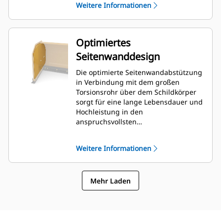
Weitere Informationen
Optimiertes
Seitenwanddesign
Die optimierte Seitenwandabstützung
in Verbindung mit dem großen
Torsionsrohr über dem Schildkörper
sorgt für eine lange Lebensdauer und
Hochleistung in den
anspruchsvollsten
Schneeräumungsanwendungen. Die
äußere Rahmenstütze ist so
Weitere Informationen
konstruiert, dass sie die Anhaftung
von Schnee auf dem Schildkörper
minimiert und darüber hinaus eine
Mehr Laden
hervorragende Unterstützung für die
äußeren Schubbereiche bietet.