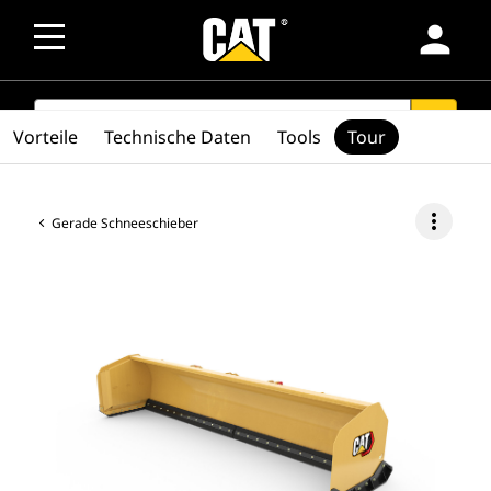
person
SEARCH
search
Vorteile
Technische Daten
Tools
Tour
more_vert
Gerade Schneeschieber