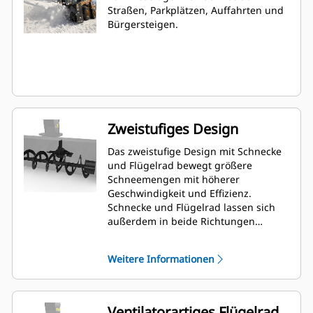
Straßen, Parkplätzen, Auffahrten und
Bürgersteigen.
Zweistufiges Design
Das zweistufige Design mit Schnecke
und Flügelrad bewegt größere
Schneemengen mit höherer
Geschwindigkeit und Effizienz.
Schnecke und Flügelrad lassen sich
außerdem in beide Richtungen
bewegen, sodass der Fahrer
Blockaden beseitigen kann, ohne die
Weitere Informationen
Maschine zu verlassen.
Ventilatorartiges Flügelrad