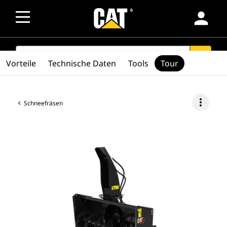
person
SEARCH
search
Vorteile
Technische Daten
Tools
Tour
more_vert
Schneefräsen