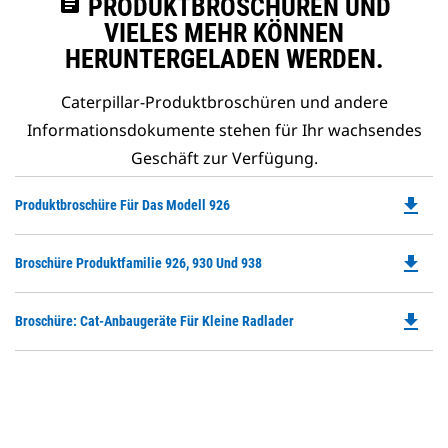
assignment
PRODUKTBROSCHÜREN UND
VIELES MEHR KÖNNEN
HERUNTERGELADEN WERDEN.
Caterpillar-Produktbroschüren und andere
Informationsdokumente stehen für Ihr wachsendes
Geschäft zur Verfügung.
file_download
Do
Produktbroschüre Für Das Modell 926
P
O
file_download
Do
Broschüre Produktfamilie 926, 930 Und 938
in
P
a
O
N
file_download
Do
Broschüre: Cat-Anbaugeräte Für Kleine Radlader
in
Ta
P
a
O
N
in
Ta
a
N
Ta