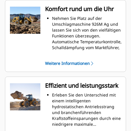
Komfort rund um die Uhr
Nehmen Sie Platz auf der
Umschlagmaschine 926M Ag und
lassen Sie sich von den vielfältigen
Funktionen überzeugen.
Automatische Temperaturkontrolle,
Schalldämpfung vom Marktführer,
Rundumsicht, und mühelos zu
bedienende Joystick-
Weitere Informationen
Bedienelemente, die sich mit Ihnen
auf einer anpassbaren
Sitzfederung bewegen, machen die
Landmaschine zu einem idealen
Effizient und leistungsstark
Begleiter in Ihrem
landwirtschaftlichen Betrieb. Die
Erleben Sie den Unterschied mit
geräumige Arbeitsumgebung
einem intelligenten
zusammen mit der einzigartigen
hydrostatischen Antriebsstrang
Hydraulik-Zylinder-Dämpfung von
und branchenführenden
Caterpillar sowie die leichtgängige
Kraftstoffeinsparungen durch eine
vorhersehbare Steuerung machen
niedrigere maximale
die Arbeit zu einem wahren
Motordrehzahl in Kombination mit