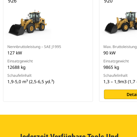
926
920
Nennbruttoleistung – SAE J1995
Max. Bruttoleistung
127 kW
90 kW
Einsatzgewicht
Einsatzgewicht
12688 kg
9865 kg
Schaufelinhalt
Schaufelinhalt
1,9-5,0 m³ (2,5-6,5 yd.³)
1,3 – 1,9m3 (1,7 
Deta