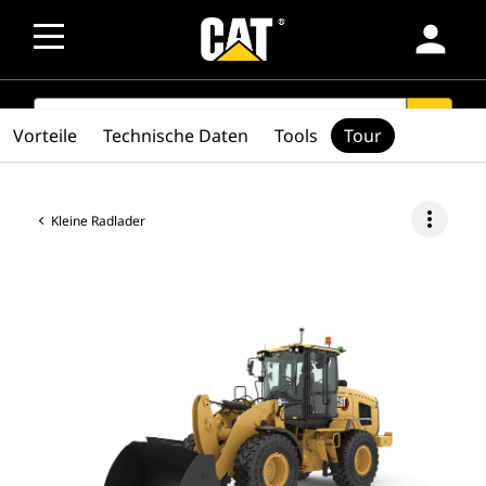
person
SEARCH
search
Vorteile
Technische Daten
Tools
Tour
more_vert
Kleine Radlader