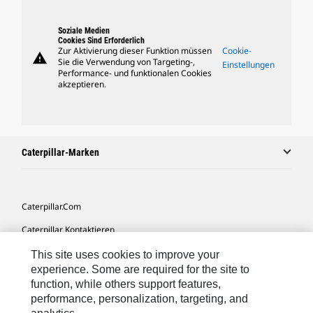
Soziale Medien
Cookies Sind Erforderlich
Zur Aktivierung dieser Funktion müssen
Cookie-
warning
Sie die Verwendung von Targeting-,
Einstellungen
Performance- und funktionalen Cookies
akzeptieren.
Caterpillar-Marken
Caterpillar.com
Caterpillar Kontaktieren
Meine Marketing-Präferenzen
This site uses cookies to improve your
experience. Some are required for the site to
Seitenübersicht
function, while others support features,
performance, personalization, targeting, and
Cookie Settings