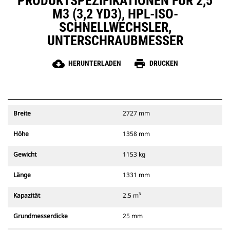
PRODUKTSPEZIFIKATIONEN FÜR 2,5
M3 (3,2 YD3), HPL-ISO-
SCHNELLWECHSLER,
UNTERSCHRAUBMESSER
cloud_download
print
HERUNTERLADEN
DRUCKEN
Breite
2727 mm
Höhe
1358 mm
Gewicht
1153 kg
Länge
1331 mm
Kapazität
2.5 m³
Grundmesserdicke
25 mm