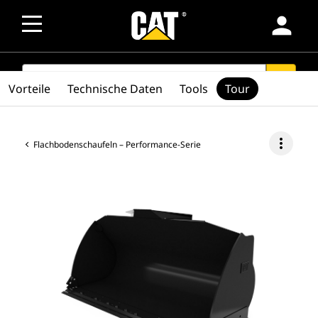
person
SEARCH
search
Vorteile
Technische Daten
Tools
Tour
more_vert
Flachbodenschaufeln – Performance-Serie