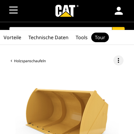
person
SEARCH
search
Vorteile
Technische Daten
Tools
Tour
more_vert
Holzspanschaufeln