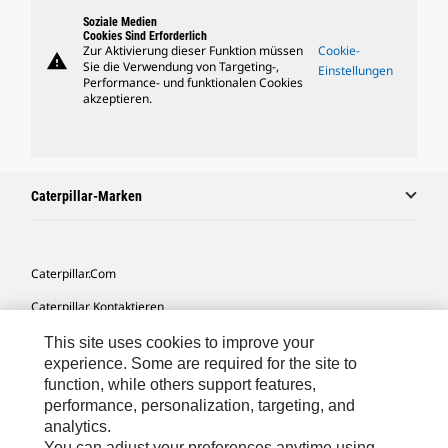
Soziale Medien
Cookies Sind Erforderlich
Zur Aktivierung dieser Funktion müssen
Cookie-
warning
Sie die Verwendung von Targeting-,
Einstellungen
Performance- und funktionalen Cookies
akzeptieren.
Caterpillar-Marken
Caterpillar.com
Caterpillar Kontaktieren
Meine Marketing-Präferenzen
This site uses cookies to improve your
experience. Some are required for the site to
Seitenübersicht
function, while others support features,
performance, personalization, targeting, and
Cookie Settings
analytics.
Rechtliche Hinweise
You can adjust your preferences anytime using