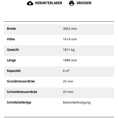
cloud_download
print
HERUNTERLADEN
DRUCKEN
Breite
3062 mm
Höhe
1614 mm
Gewicht
1811 kg
Länge
1889 mm
Kapazität
6 m³
Grundmesserdicke
25 mm
Schneidmesserdicke
25 mm
Schnittstellentyp
Bolzenbefestigung