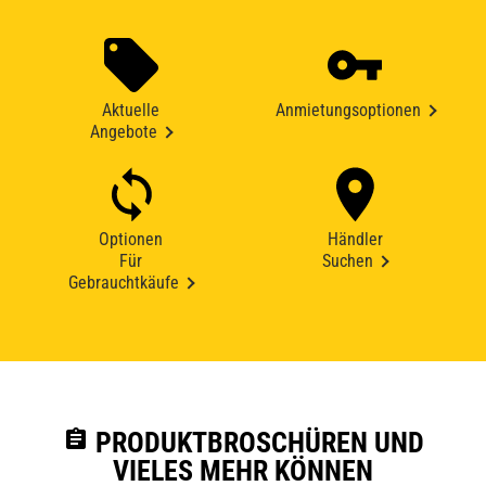
Aktuelle
Anmietungsoptionen
Angebote
Optionen
Händler
Für
Suchen
Gebrauchtkäufe
assignment
PRODUKTBROSCHÜREN UND
VIELES MEHR KÖNNEN