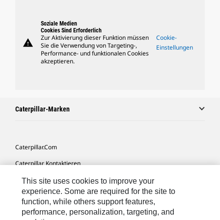
Soziale Medien
Cookies Sind Erforderlich
Zur Aktivierung dieser Funktion müssen
Cookie-
warning
Sie die Verwendung von Targeting-,
Einstellungen
Performance- und funktionalen Cookies
akzeptieren.
Caterpillar-Marken
Caterpillar.com
Caterpillar Kontaktieren
Meine Marketing-Präferenzen
This site uses cookies to improve your
experience. Some are required for the site to
Seitenübersicht
function, while others support features,
performance, personalization, targeting, and
Cookie Settings