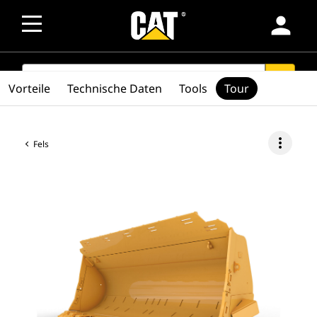
person
SEARCH
search
Vorteile
Technische Daten
Tools
Tour
more_vert
Fels