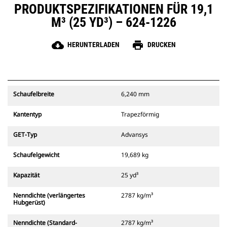
PRODUKTSPEZIFIKATIONEN FÜR 19,1
M³ (25 YD³) – 624-1226
cloud_download
print
HERUNTERLADEN
DRUCKEN
Schaufelbreite
6,240 mm
Kantentyp
Trapezförmig
GET-Typ
Advansys
Schaufelgewicht
19,689 kg
Kapazität
25 yd³
Nenndichte (verlängertes
2787 kg/m³
Hubgerüst)
Nenndichte (Standard-
2787 kg/m³