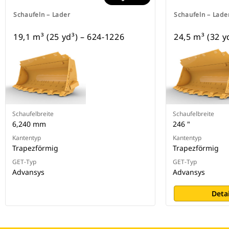
Schaufeln – Lader
Schaufeln – Lade
19,1 m³ (25 yd³) – 624-1226
24,5 m³ (32 y
Schaufelbreite
Schaufelbreite
6,240 mm
246 "
Kantentyp
Kantentyp
Trapezförmig
Trapezförmig
GET-Typ
GET-Typ
Advansys
Advansys
Deta