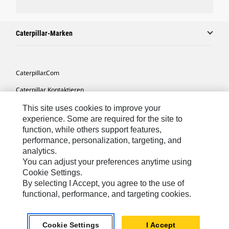
Caterpillar-Marken
Caterpillar.com
Caterpillar Kontaktieren
Meine Marketing-Präferenzen
This site uses cookies to improve your
experience. Some are required for the site to
Seitenübersicht
function, while others support features,
performance, personalization, targeting, and
Cookie Settings
analytics.
Rechtliche Hinweise
You can adjust your preferences anytime using
Cookie Settings.
Datenschutz
By selecting I Accept, you agree to the use of
functional, performance, and targeting cookies.
Europe-German
© 2026 Caterpillar. Alle Rechte vorbehalten.
Cookie Settings
I Accept