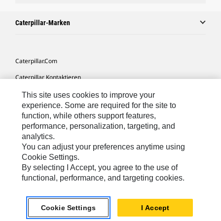
Caterpillar-Marken
Caterpillar.com
Caterpillar Kontaktieren
Meine Marketing-Präferenzen
This site uses cookies to improve your
experience. Some are required for the site to
Seitenübersicht
function, while others support features,
performance, personalization, targeting, and
Cookie Settings
analytics.
Rechtliche Hinweise
You can adjust your preferences anytime using
Cookie Settings.
Datenschutz
By selecting I Accept, you agree to the use of
functional, performance, and targeting cookies.
Europe-German
© 2026 Caterpillar. Alle Rechte vorbehalten.
Cookie Settings
I Accept