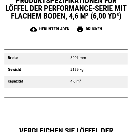
PRODUKTSPEZIFIKATIONEN FÜR
LÖFFEL DER PERFORMANCE-SERIE MIT
FLACHEM BODEN, 4,6 M³ (6,00 YD³)
cloud_download
print
HERUNTERLADEN
DRUCKEN
Breite
3201 mm
Gewicht
2159 kg
Kapazität
4.6 m³
VERGLEICHEN SIE LÖFFEL DER