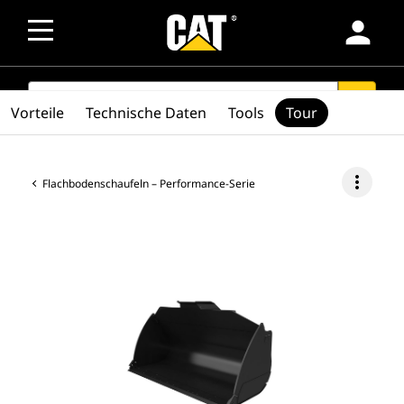
person
SEARCH
search
Vorteile
Technische Daten
Tools
Tour
more_vert
Flachbodenschaufeln – Performance-Serie