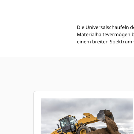
2,7 M3 (3,5 Yd3), 2750 Mm (108"), HPL-ISO-Schnellwechsler, Grundmesser
Vort
Modell wechseln
Die Universalschaufeln d
Materialhaltevermögen b
einem breiten Spektrum