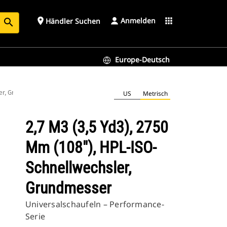
Anmelden
place
apps
Händler Suchen
search
Europe-Deutsch
ler, Grundmesser
US
Metrisch
2,7 M3 (3,5 Yd3), 2750
Mm (108"), HPL-ISO-
Schnellwechsler,
Grundmesser
Universalschaufeln – Performance-
Serie