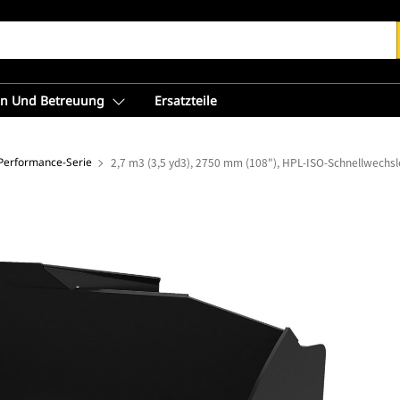
en Und Betreuung
Ersatzteile
 Performance-Serie
2,7 m3 (3,5 yd3), 2750 mm (108"), HPL-ISO-Schnellwechs