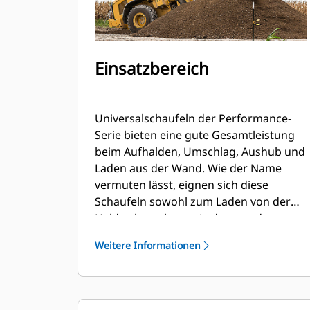
Einsatzbereich
Universalschaufeln der Performance-
Serie bieten eine gute Gesamtleistung
beim Aufhalden, Umschlag, Aushub und
Laden aus der Wand. Wie der Name
vermuten lässt, eignen sich diese
Schaufeln sowohl zum Laden von der
Halde als auch zum Laden aus der
Wand. Sie sind auf normale
Weitere Informationen
Ausbrechkräfte und
Abriebbedingungen ausgelegt. Ideal für
das Rückwärtsabziehen und Planieren.
Der Füllfaktor für Schaufeln der