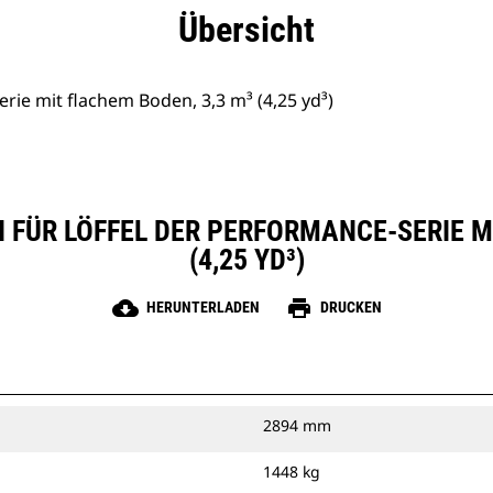
eile
Technische Daten
Tools
Tour
Übersicht
rie mit flachem Boden, 3,3 m³ (4,25 yd³)
 FÜR LÖFFEL DER PERFORMANCE-SERIE MI
(4,25 YD³)
cloud_download
print
HERUNTERLADEN
DRUCKEN
2894 mm
1448 kg