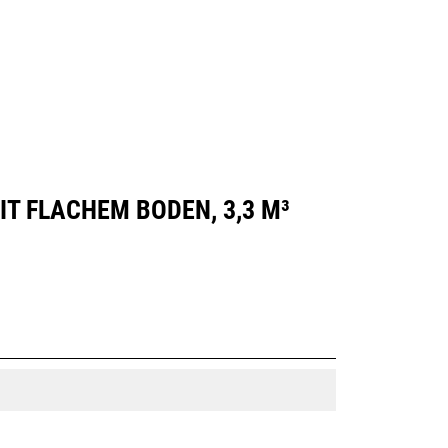
Händler Suchen
Angebot Anfragen
T FLACHEM BODEN, 3,3 M³