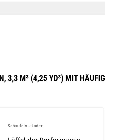
3,3 M³ (4,25 YD³) MIT HÄUFIG
Schaufeln – Lader
Löffel der Performance-