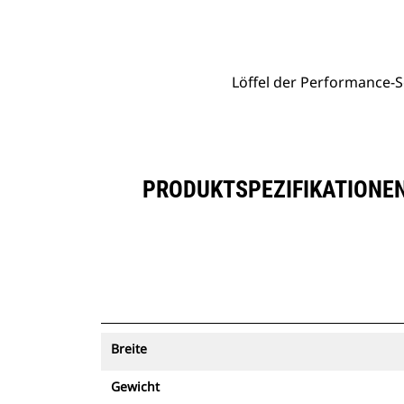
Löffel Der Performance-Serie Mit Flachem Boden, 3,3 M³ (4,25 Yd³)
Vort
Modell wechseln
Löffel der Performance-Se
PRODUKTSPEZIFIKATIONEN
Breite
Gewicht