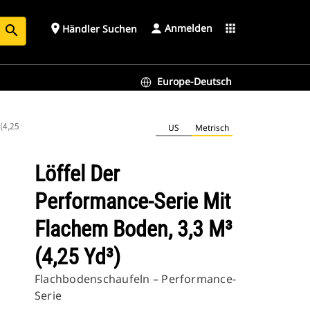
Anmelden
place
apps
Händler Suchen
search
Europe-Deutsch
(4,25 yd³)
US
Metrisch
Löffel Der
Performance-Serie Mit
Flachem Boden, 3,3 M³
(4,25 Yd³)
Flachbodenschaufeln – Performance-
Serie