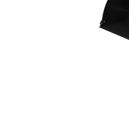
Schaufel Mit Flachem Boden 3,6 M³ (4,75 Yd.³)
Vort
Modell wechseln