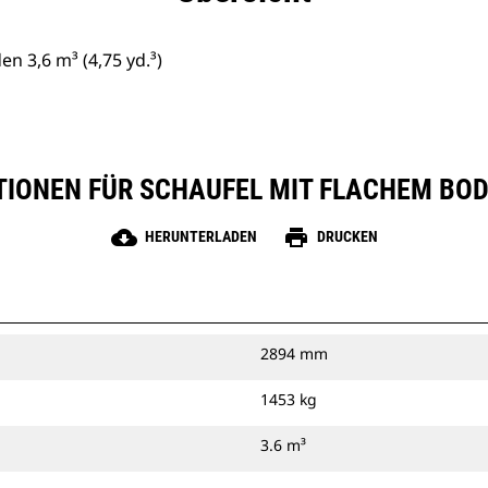
n 3,6 m³ (4,75 yd.³)
IONEN FÜR SCHAUFEL MIT FLACHEM BODEN 
cloud_download
print
HERUNTERLADEN
DRUCKEN
2894 mm
1453 kg
3.6 m³