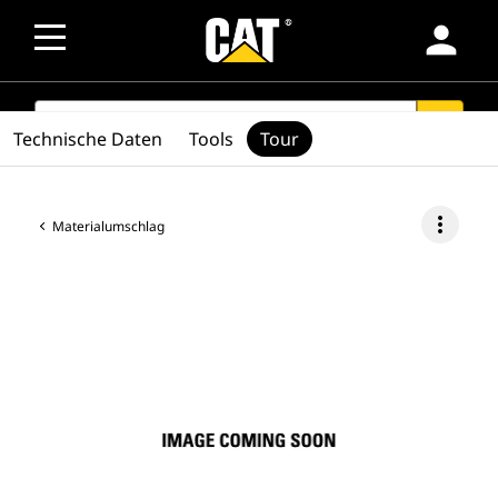
person
SEARCH
search
Technische Daten
Tools
Tour
more_vert
Materialumschlag