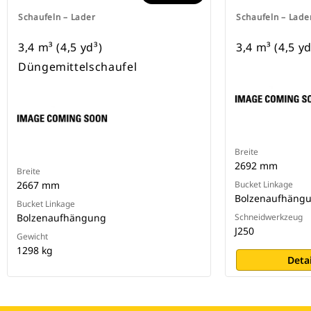
Schaufeln – Lader
Schaufeln – Lade
3,4 m³ (4,5 yd³)
3,4 m³ (4,5 yd
Düngemittelschaufel
Breite
2692 mm
Breite
2667 mm
Bucket Linkage
Bolzenaufhäng
Bucket Linkage
Bolzenaufhängung
Schneidwerkzeug
J250
Gewicht
1298 kg
Deta