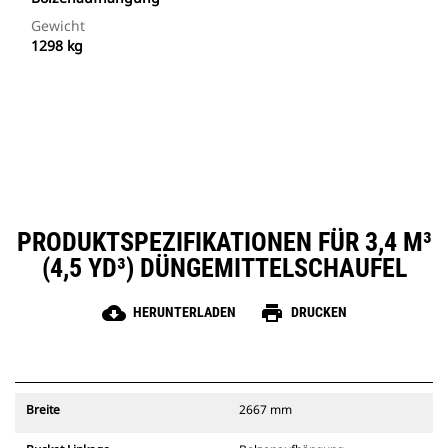
Gewicht
1298 kg
PRODUKTSPEZIFIKATIONEN FÜR 3,4 M³
(4,5 YD³) DÜNGEMITTELSCHAUFEL
cloud_download
print
HERUNTERLADEN
DRUCKEN
Breite
2667 mm