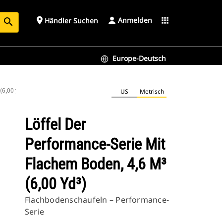
Anmelden
place
apps
Händler Suchen
search
Europe-Deutsch
(6,00 yd³)
US
Metrisch
Löffel Der
Performance-Serie Mit
Flachem Boden, 4,6 M³
(6,00 Yd³)
Flachbodenschaufeln – Performance-
Serie