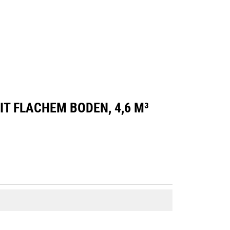
Händler Suchen
Angebot Anfragen
T FLACHEM BODEN, 4,6 M³