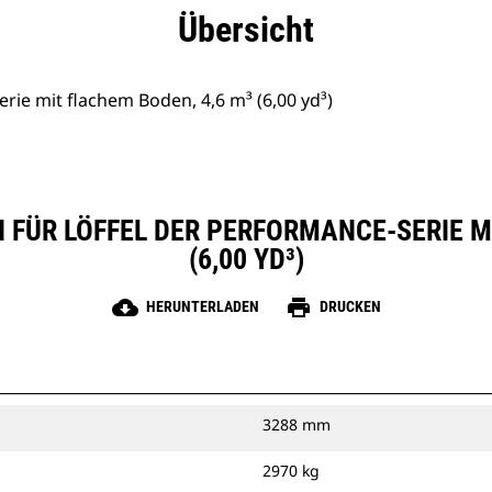
eile
Technische Daten
Tools
Tour
Übersicht
rie mit flachem Boden, 4,6 m³ (6,00 yd³)
 FÜR LÖFFEL DER PERFORMANCE-SERIE MI
(6,00 YD³)
cloud_download
print
HERUNTERLADEN
DRUCKEN
3288 mm
2970 kg