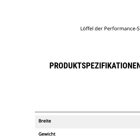
Löffel Der Performance-Serie Mit Flachem Boden, 4,6 M³ (6,00 Yd³)
Vort
Modell wechseln
Löffel der Performance-Se
PRODUKTSPEZIFIKATIONEN
Breite
Gewicht