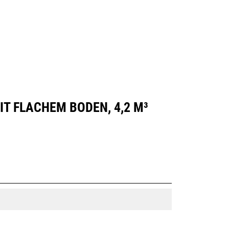
Händler Suchen
Angebot Anfragen
T FLACHEM BODEN, 4,2 M³