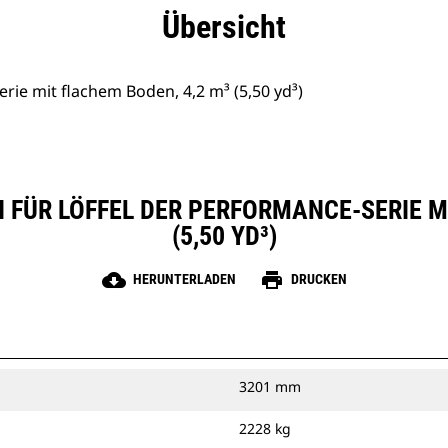
eile
Technische Daten
Tools
Tour
Übersicht
rie mit flachem Boden, 4,2 m³ (5,50 yd³)
 FÜR LÖFFEL DER PERFORMANCE-SERIE MI
(5,50 YD³)
cloud_download
print
HERUNTERLADEN
DRUCKEN
3201 mm
2228 kg