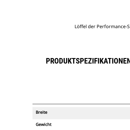
Löffel Der Performance-Serie Mit Flachem Boden, 4,2 M³ (5,50 Yd³)
Vort
Modell wechseln
Löffel der Performance-Se
PRODUKTSPEZIFIKATIONEN
Breite
Gewicht