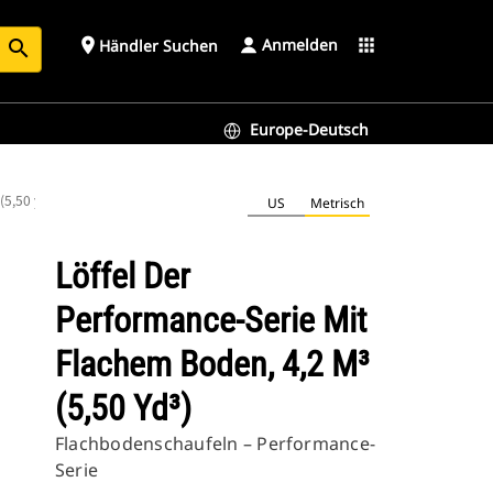
Anmelden
place
apps
Händler Suchen
search
Europe-Deutsch
(5,50 yd³)
US
Metrisch
Löffel Der
Performance-Serie Mit
Flachem Boden, 4,2 M³
(5,50 Yd³)
Flachbodenschaufeln – Performance-
Serie