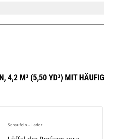
4,2 M³ (5,50 YD³) MIT HÄUFIG
Schaufeln – Lader
Löffel der Performance-