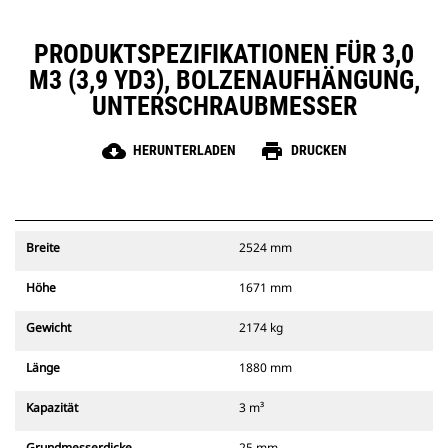
PRODUKTSPEZIFIKATIONEN FÜR 3,0
M3 (3,9 YD3), BOLZENAUFHÄNGUNG,
UNTERSCHRAUBMESSER
cloud_download
print
HERUNTERLADEN
DRUCKEN
Breite
2524 mm
Höhe
1671 mm
Gewicht
2174 kg
Länge
1880 mm
Kapazität
3 m³
Grundmesserdicke
25 mm