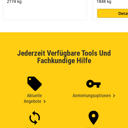
2174 kg
1848 kg
Deta
Jederzeit Verfügbare Tools Und
Fachkundige Hilfe
Aktuelle
Anmietungsoptionen
Angebote