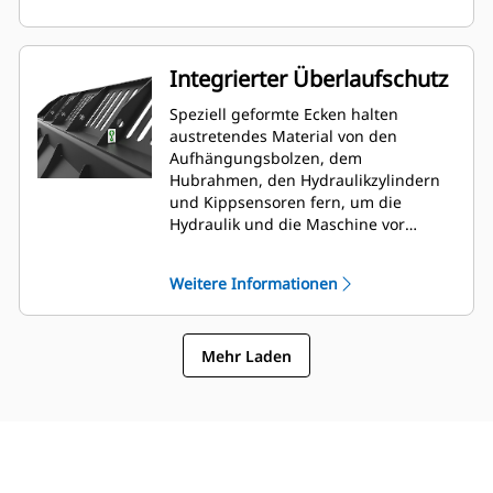
Integrierter Überlaufschutz
Speziell geformte Ecken halten
austretendes Material von den
Aufhängungsbolzen, dem
Hubrahmen, den Hydraulikzylindern
und Kippsensoren fern, um die
Hydraulik und die Maschine vor
Schäden zu bewahren. Folgt der Form
des angehäuften Materialhaufens
Weitere Informationen
und sorgt so für eine gute Sicht nach
vorne, wodurch Schäden an den
Ecken beim Abkippen vermieden
Mehr Laden
werden.