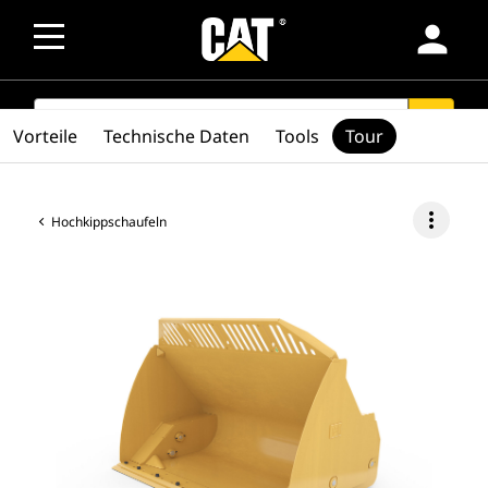
person
SEARCH
search
Vorteile
Technische Daten
Tools
Tour
more_vert
Hochkippschaufeln