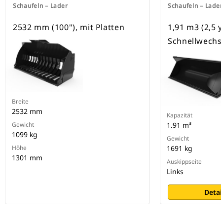
Schaufeln – Lader
Schaufeln – Lade
2532 mm (100"), mit Platten
1,91 m3 (2,5 
Schnellwechsl
Breite
2532 mm
Kapazität
Gewicht
1.91 m³
1099 kg
Gewicht
Höhe
1691 kg
1301 mm
Auskippseite
Links
Deta