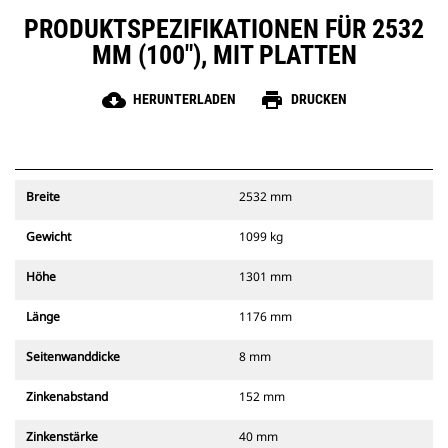
PRODUKTSPEZIFIKATIONEN FÜR 2532
MM (100"), MIT PLATTEN
cloud_download
print
HERUNTERLADEN
DRUCKEN
Breite
2532 mm
Gewicht
1099 kg
Höhe
1301 mm
Länge
1176 mm
Seitenwanddicke
8 mm
Zinkenabstand
152 mm
Zinkenstärke
40 mm