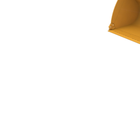
Universallöffel Der Performance-Serie, 3,3 M³ (4,50 Yd³)
Vort
Modell wechseln