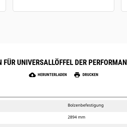
FÜR UNIVERSALLÖFFEL DER PERFORMANCE-
cloud_download
print
HERUNTERLADEN
DRUCKEN
Bolzenbefestigung
2894 mm