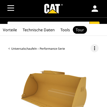
person
SEARCH
search
Vorteile
Technische Daten
Tools
Tour
more_vert
Universalschaufeln – Performance-Serie