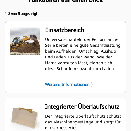
1-3 von 5 angezeigt
Einsatzbereich
Universalschaufeln der Performance-
Serie bieten eine gute Gesamtleistung
beim Aufhalden, Umschlag, Aushub
und Laden aus der Wand. Wie der
Name vermuten lässt, eignen sich
diese Schaufeln sowohl zum Laden
von der Halde als auch zum Laden aus
der Wand. Sie sind auf normale
Weitere Informationen
Ausbrechkräfte und
Abriebbedingungen ausgelegt. Ideal
für das Rückwärtsabziehen und
Planieren. Der Füllfaktor für Schaufeln
Integrierter Überlaufschutz
der Performance-Serie kann bis zu
115 % des angegebenen
Der integrierte Überlaufschutz schützt
Fassungsvermögen betragen.
das Maschinengestänge und sorgt für
ein verbessertes