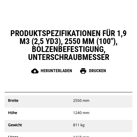
PRODUKTSPEZIFIKATIONEN FÜR 1,9
M3 (2,5 YD3), 2550 MM (100"),
BOLZENBEFESTIGUNG,
UNTERSCHRAUBMESSER
cloud_download
print
HERUNTERLADEN
DRUCKEN
Breite
2550 mm
Höhe
1240 mm
Gewicht
811 kg