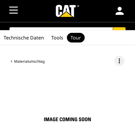
person
SEARCH
search
Technische Daten
Tools
Tour
more_vert
Materialumschlag