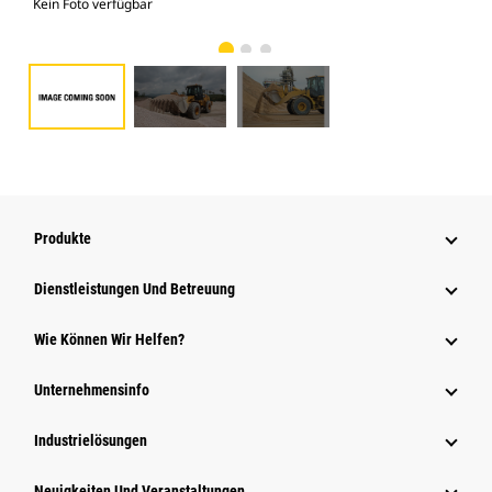
Kein Foto verfügbar
Fot
Produkte
Dienstleistungen Und Betreuung
Wie Können Wir Helfen?
Unternehmensinfo
Industrielösungen
Neuigkeiten Und Veranstaltungen