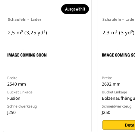
Ausgewählt
Schaufeln – Lader
Schaufeln – Lade
2,5 m³ (3,25 yd³)
2,3 m³ (3 yd³)
Breite
Breite
2540 mm
2692 mm
Bucket Linkage
Bucket Linkage
Fusion
Bolzenaufhäng
Schneidwerkzeug
Schneidwerkzeug
J250
J250
Deta