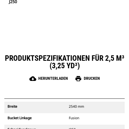
J250
PRODUKTSPEZIFIKATIONEN FÜR 2,5 M³
(3,25 YD³)
cloud_download
print
HERUNTERLADEN
DRUCKEN
Breite
2540 mm
Bucket Linkage
Fusion