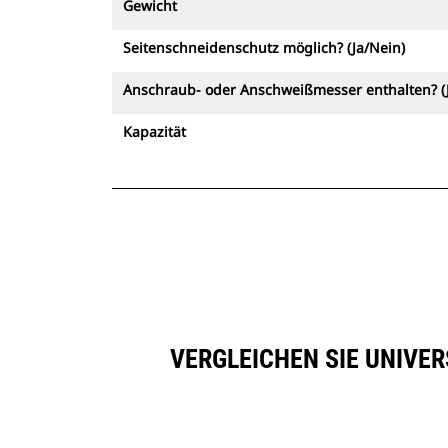
gleich, ob eine saubere, ebene Fläche
Gewicht
hinterlassen oder hartes, abrasives
Seitenschneidenschutz möglich? (Ja/Nein)
Material ausgehoben werden muss –
es gibt eine passende Löffelspitze
Anschraub- oder Anschweißmesser enthalten? (
dafür.
Kapazität
VERGLEICHEN SIE UNIVER