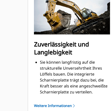
Zuverlässigkeit und
Langlebigkeit
Sie können langfristig auf die
strukturelle Unversehrtheit Ihres
Löffels bauen. Die integrierte
Scharnierplatte trägt dazu bei, die
Kraft besser als eine angeschweißte
Scharnierplatte zu verteilen.
Cat-Löffel sind aus hochfestem,
abriebbeständigem Stahl gefertigt,
Weitere Informationen
der vor allem für Komponenten mit