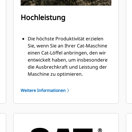
Hochleistung
Die höchste Produktivität erzielen
Sie, wenn Sie an Ihrer Cat-Maschine
einen Cat-Löffel anbringen, den wir
entwickelt haben, um insbesondere
die Ausbrechkraft und Leistung der
Maschine zu optimieren.
Das Doppelradius-Schalenprofil
verbessert den Materialfluss in den
Weitere Informationen
Löffel. Die zusätzliche Rückenfreiheit
verhindert ein Schleifen der
Unterseite des Löffels, wodurch
Wartungskosten gesenkt werden.
Der Kraftstoffverbrauch ist beim
Graben am höchsten. Cat-Löffel sind