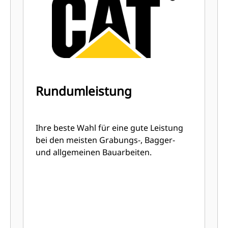
so ausgelegt, dass sie schnell durch
das Material schneiden, wodurch die
Betriebseffizienz der Maschine
insgesamt verbessert wird.
Es kann mehr Material in kürzerer
Zeit geladen werden. Bei jeder Last
halten die Löffelform und die
Rundumleistung
Seitenschneiden das meiste Material
im Löffel.
Ihre beste Wahl für eine gute Leistung
bei den meisten Grabungs-, Bagger-
und allgemeinen Bauarbeiten.