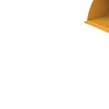
Universallöffel Der Performance-Serie, 5,1 M³ (6,75 Yd³)
Vort
Modell wechseln