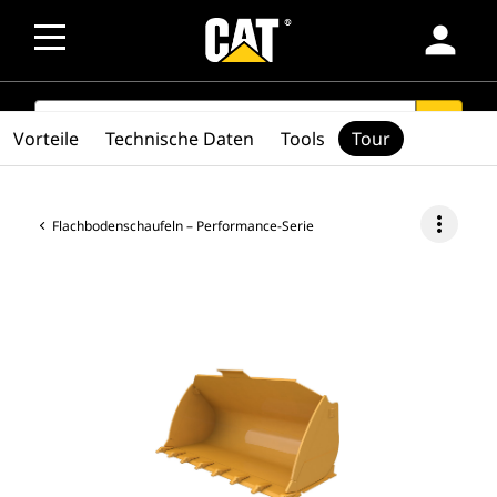
person
SEARCH
search
Vorteile
Technische Daten
Tools
Tour
more_vert
Flachbodenschaufeln – Performance-Serie