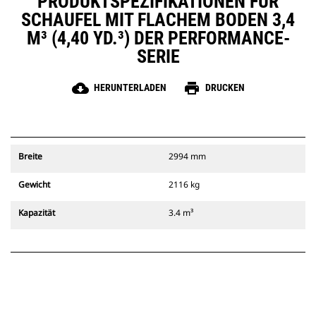
PRODUKTSPEZIFIKATIONEN FÜR
SCHAUFEL MIT FLACHEM BODEN 3,4
M³ (4,40 YD.³) DER PERFORMANCE-
SERIE
cloud_download
print
HERUNTERLADEN
DRUCKEN
Breite
2994 mm
Gewicht
2116 kg
Kapazität
3.4 m³