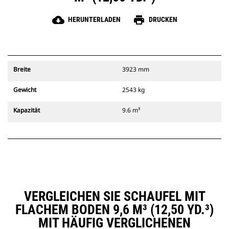
cloud_download
print
HERUNTERLADEN
DRUCKEN
Breite
3923 mm
Gewicht
2543 kg
Kapazität
9.6 m³
VERGLEICHEN SIE SCHAUFEL MIT
FLACHEM BODEN 9,6 M³ (12,50 YD.³)
MIT HÄUFIG VERGLICHENEN