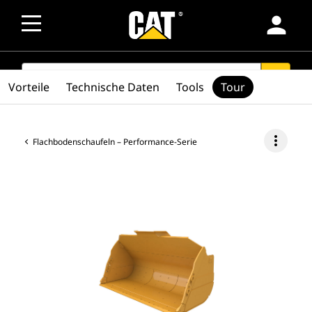
person
SEARCH
search
Vorteile
Technische Daten
Tools
Tour
more_vert
Flachbodenschaufeln – Performance-Serie