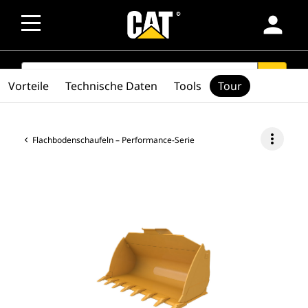
person
SEARCH
search
Vorteile
Technische Daten
Tools
Tour
more_vert
Flachbodenschaufeln – Performance-Serie