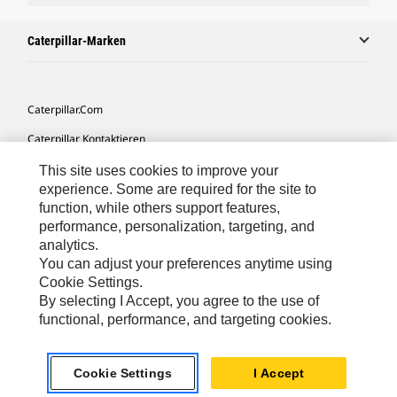
Caterpillar-Marken
Caterpillar.com
Caterpillar Kontaktieren
Meine Marketing-Präferenzen
This site uses cookies to improve your
experience. Some are required for the site to
Seitenübersicht
function, while others support features,
performance, personalization, targeting, and
Cookie Settings
analytics.
Rechtliche Hinweise
You can adjust your preferences anytime using
Cookie Settings.
Datenschutz
By selecting I Accept, you agree to the use of
functional, performance, and targeting cookies.
Europe-German
© 2026 Caterpillar. Alle Rechte vorbehalten.
Cookie Settings
I Accept