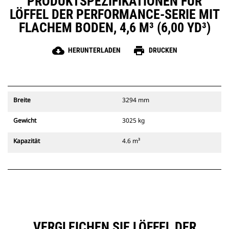
PRODUKTSPEZIFIKATIONEN FÜR
LÖFFEL DER PERFORMANCE-SERIE MIT
FLACHEM BODEN, 4,6 M³ (6,00 YD³)
cloud_download
print
HERUNTERLADEN
DRUCKEN
Breite
3294 mm
Gewicht
3025 kg
Kapazität
4.6 m³
VERGLEICHEN SIE LÖFFEL DER