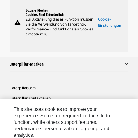
Soziale Medien
Cookies Sind Erforderlich
Zur Aktivierung dieser Funktion müssen
Cookie-
warning
Sie die Verwendung von Targeting-,
Einstellungen
Performance- und funktionalen Cookies
akzeptieren.
Caterpillar-Marken
Caterpillar.com
Caterpillar Kontaktieren
Meine Marketing-Präferenzen
This site uses cookies to improve your
experience. Some are required for the site to
Seitenübersicht
function, while others support features,
performance, personalization, targeting, and
Cookie Settings
analytics.