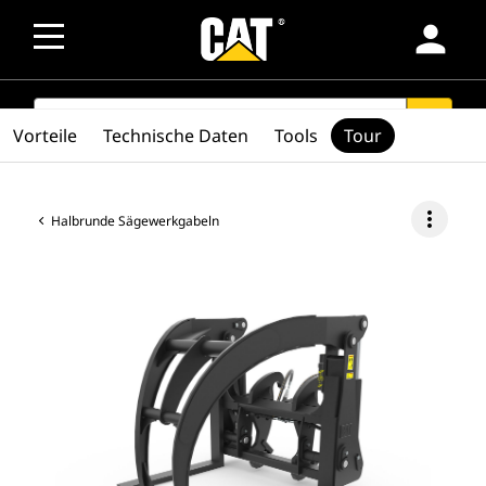
person
SEARCH
search
Vorteile
Technische Daten
Tools
Tour
more_vert
Halbrunde Sägewerkgabeln