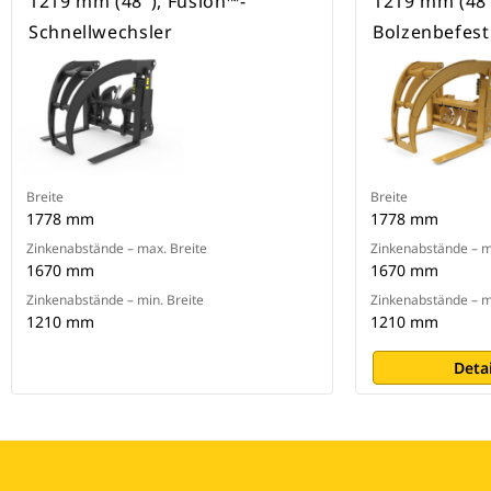
1219 mm (48"), Fusion™-
1219 mm (48"
Schnellwechsler
Bolzenbefes
Breite
Breite
1778 mm
1778 mm
Zinkenabstände – max. Breite
Zinkenabstände – m
1670 mm
1670 mm
Zinkenabstände – min. Breite
Zinkenabstände – mi
1210 mm
1210 mm
Deta