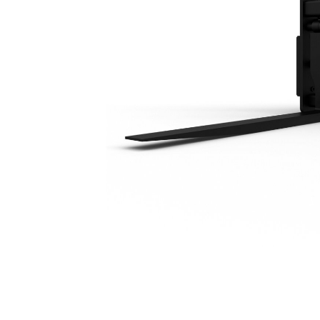
2438 Mm (96″)
Vort
Modell wechseln