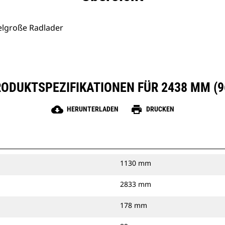
elgroße Radlader
ODUKTSPEZIFIKATIONEN FÜR 2438 MM (9
cloud_download
print
HERUNTERLADEN
DRUCKEN
1130 mm
2833 mm
178 mm