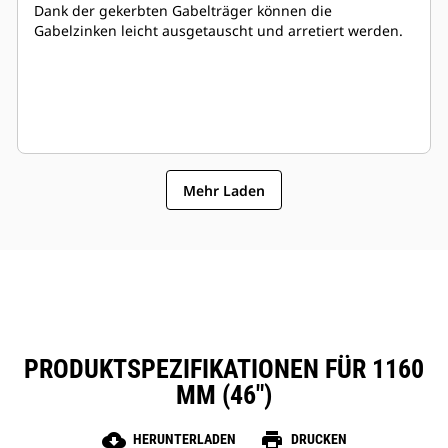
Dank der gekerbten Gabelträger können die
Gabelzinken leicht ausgetauscht und arretiert werden.
Mehr Laden
PRODUKTSPEZIFIKATIONEN FÜR 1160
MM (46")
cloud_download
print
HERUNTERLADEN
DRUCKEN