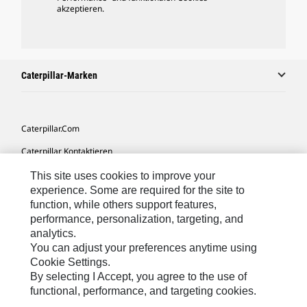
akzeptieren.
Caterpillar-Marken
Caterpillar.com
Caterpillar Kontaktieren
Meine Marketing-Präferenzen
This site uses cookies to improve your
experience. Some are required for the site to
Seitenübersicht
function, while others support features,
performance, personalization, targeting, and
Cookie Settings
analytics.
Rechtliche Hinweise
You can adjust your preferences anytime using
Cookie Settings.
Datenschutz
By selecting I Accept, you agree to the use of
functional, performance, and targeting cookies.