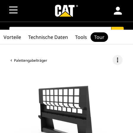
person
SEARCH
search
Vorteile
Technische Daten
Tools
Tour
more_vert
Palettengabelträger