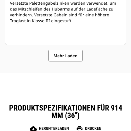
Versetzte Palettengabelzinken werden verwendet, um
das Mitschleifen des Hubarms auf der Ladefläche zu
verhindern. Versetzte Gabeln sind für eine höhere
Traglast in Klasse III eingestuft.
Mehr Laden
PRODUKTSPEZIFIKATIONEN FÜR 914
MM (36")
cloud_download
print
HERUNTERLADEN
DRUCKEN