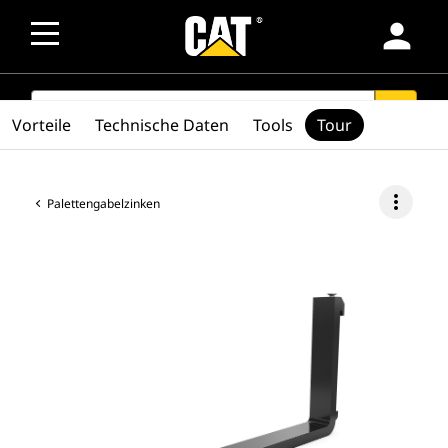
person
SEARCH
search
Vorteile
Technische Daten
Tools
Tour
more_vert
Palettengabelzinken