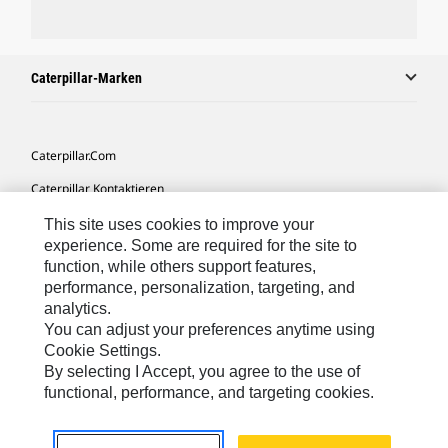
Caterpillar-Marken
Caterpillar.com
Caterpillar Kontaktieren
Meine Marketing-Präferenzen
This site uses cookies to improve your
experience. Some are required for the site to
Seitenübersicht
function, while others support features,
performance, personalization, targeting, and
Cookie Settings
analytics.
Rechtliche Hinweise
You can adjust your preferences anytime using
Cookie Settings.
Datenschutz
By selecting I Accept, you agree to the use of
functional, performance, and targeting cookies.
Europe-German
© 2026 Caterpillar. Alle Rechte vorbehalten.