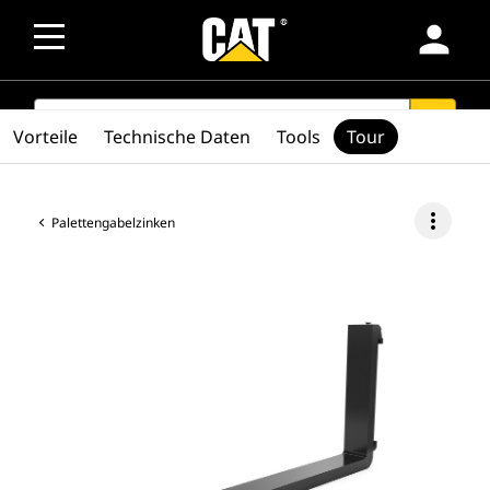
person
SEARCH
search
Vorteile
Technische Daten
Tools
Tour
more_vert
Palettengabelzinken