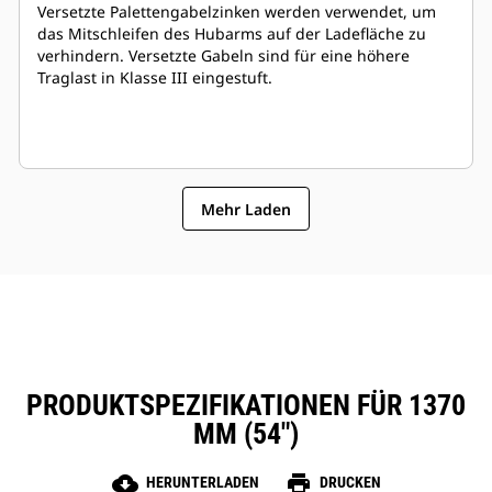
Versetzte Palettengabelzinken werden verwendet, um
das Mitschleifen des Hubarms auf der Ladefläche zu
verhindern. Versetzte Gabeln sind für eine höhere
Traglast in Klasse III eingestuft.
Mehr Laden
PRODUKTSPEZIFIKATIONEN FÜR 1370
MM (54")
cloud_download
print
HERUNTERLADEN
DRUCKEN