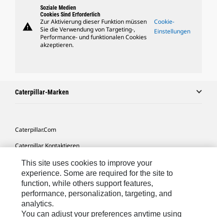
Soziale Medien
Cookies Sind Erforderlich
Zur Aktivierung dieser Funktion müssen
Cookie-
warning
Sie die Verwendung von Targeting-,
Einstellungen
Performance- und funktionalen Cookies
akzeptieren.
Caterpillar-Marken
Caterpillar.com
Caterpillar Kontaktieren
Meine Marketing-Präferenzen
This site uses cookies to improve your
experience. Some are required for the site to
Seitenübersicht
function, while others support features,
performance, personalization, targeting, and
Cookie Settings
analytics.
Rechtliche Hinweise
You can adjust your preferences anytime using