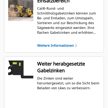
Einsatzbereich
Cat®-Rund- und
Schnittholzgabelzinken können zum
Be- und Entladen, zum Umstapeln,
Sortieren und zur Beschickung des
Sägewerks eingesetzt werden. Ihre
flachen Gabelzinken und erhöhten
Schutzbleche sind speziell für den
Umschlag unbearbeiteter
Weitere Informationen
Baumstämme und gestapelter
Schnitthölzer konzipiert.
Weiter herabgesetzte
Gabelzinken
Die Zinken sind weiter
heruntergesetzt, um so die Sicht beim
Beladen von Lkws zu verbessern.