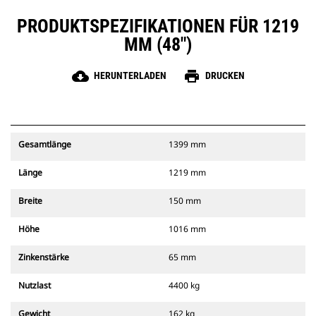
PRODUKTSPEZIFIKATIONEN FÜR 1219
MM (48")
cloud_download
print
HERUNTERLADEN
DRUCKEN
Gesamtlänge
1399 mm
Länge
1219 mm
Breite
150 mm
Höhe
1016 mm
Zinkenstärke
65 mm
Nutzlast
4400 kg
Gewicht
162 kg