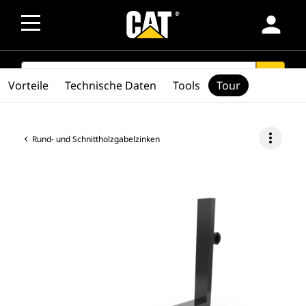
person
SEARCH
search
Vorteile
Technische Daten
Tools
Tour
more_vert
Rund- und Schnittholzgabelzinken